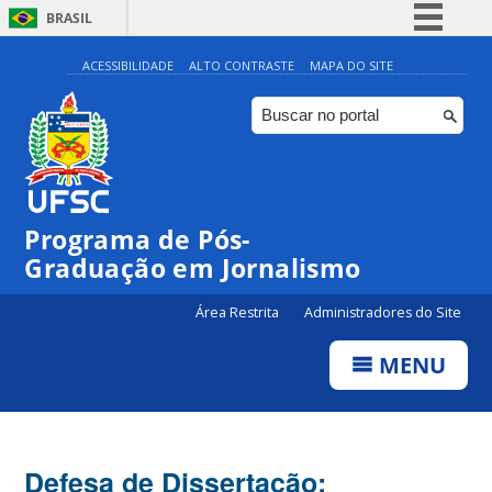
BRASIL
Simplifique!
ACESSIBILIDADE
ALTO CONTRASTE
MAPA DO SITE
Comunica BR
Participe
Acesso à informação
Legislação
Programa de Pós-
Canais
Graduação em Jornalismo
Área Restrita
Administradores do Site
MENU
Defesa de Dissertação: