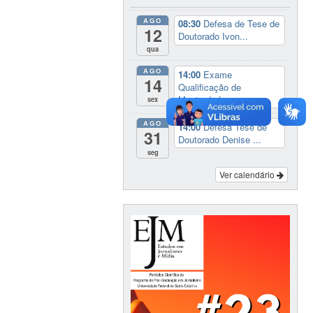
AGO
08:30
Defesa de Tese de
12
Doutorado Ivon...
qua
AGO
14:00
Exame
14
Qualificação de
Mestrado L...
sex
AGO
14:00
Defesa Tese de
31
Doutorado Denise ...
seg
Ver calendário