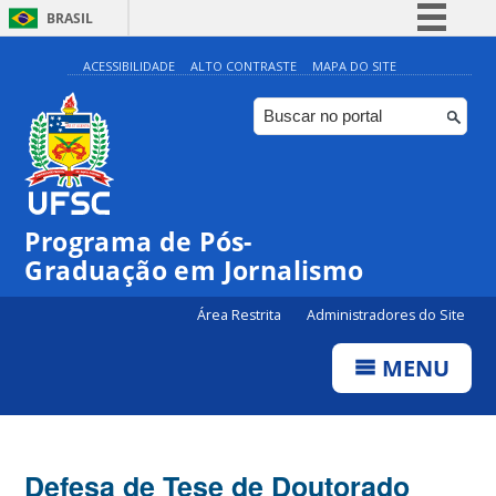
BRASIL
Simplifique!
ACESSIBILIDADE
ALTO CONTRASTE
MAPA DO SITE
Comunica BR
Participe
Acesso à informação
Legislação
Programa de Pós-
Canais
Graduação em Jornalismo
Área Restrita
Administradores do Site
MENU
Defesa de Tese de Doutorado