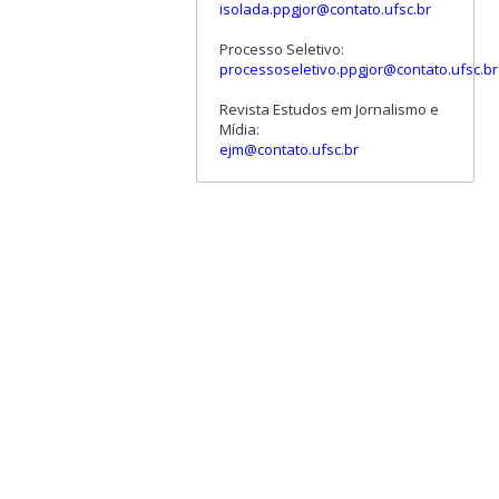
isolada.ppgjor@contato.ufsc.br
Processo Seletivo:
processoseletivo.ppgjor@contato.ufsc.br
Revista Estudos em Jornalismo e
Mídia:
ejm@contato.ufsc.br