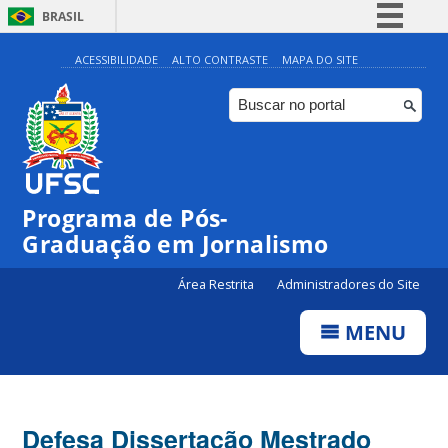
BRASIL
Simplifique!
ACESSIBILIDADE
ALTO CONTRASTE
MAPA DO SITE
Comunica BR
Participe
Acesso à informação
Legislação
Programa de Pós-
Canais
Graduação em Jornalismo
Área Restrita
Administradores do Site
MENU
Defesa Dissertação Mestrado