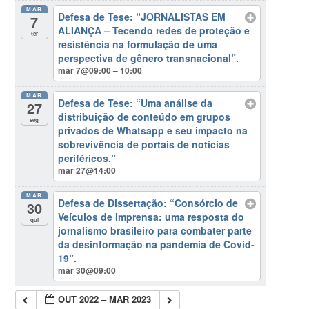
MAR
Defesa de Tese: “JORNALISTAS EM
7
ALIANÇA – Tecendo redes de proteção e
ter
resistência na formulação de uma
perspectiva de gênero transnacional”.
mar 7@09:00 – 10:00
MAR
Defesa de Tese: “Uma análise da
27
distribuição de conteúdo em grupos
seg
privados de Whatsapp e seu impacto na
sobrevivência de portais de notícias
periféricos.”
mar 27@14:00
MAR
Defesa de Dissertação: “Consórcio de
30
Veículos de Imprensa: uma resposta do
qui
jornalismo brasileiro para combater parte
da desinformação na pandemia de Covid-
19”.
mar 30@09:00
OUT 2022 – MAR 2023