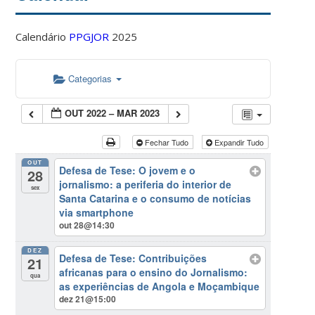
Calendário
PPGJOR
2025
Categorias
OUT 2022 – MAR 2023
Fechar Tudo
Expandir Tudo
OUT
Defesa de Tese: O jovem e o
28
jornalismo: a periferia do interior de
sex
Santa Catarina e o consumo de notícias
via smartphone
out 28@14:30
DEZ
Defesa de Tese: Contribuições
21
africanas para o ensino do Jornalismo:
qua
as experiências de Angola e Moçambique
dez 21@15:00