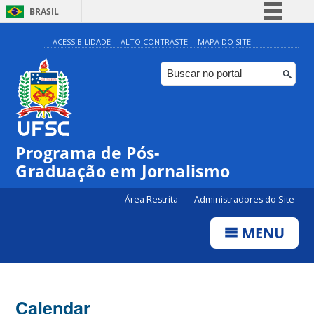
BRASIL
Simplifique!
ACESSIBILIDADE
ALTO CONTRASTE
MAPA DO SITE
Comunica BR
Participe
Acesso à informação
Legislação
Programa de Pós-
Canais
Graduação em Jornalismo
Área Restrita
Administradores do Site
MENU
Calendar