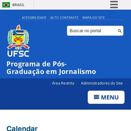
BRASIL
Simplifique!
ACESSIBILIDADE
ALTO CONTRASTE
MAPA DO SITE
Comunica BR
Participe
Acesso à informação
Legislação
Programa de Pós-
Canais
Graduação em Jornalismo
Área Restrita
Administradores do Site
MENU
Calendar