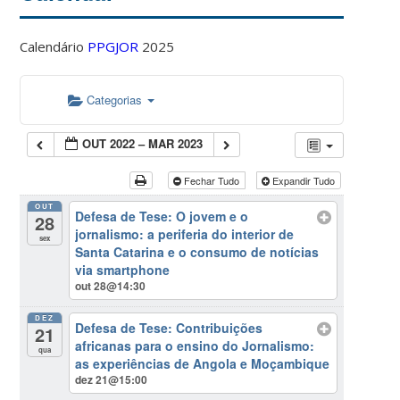
Calendário
PPGJOR
2025
Categorias
OUT 2022 – MAR 2023
Fechar Tudo
Expandir Tudo
OUT
Defesa de Tese: O jovem e o
28
jornalismo: a periferia do interior de
sex
Santa Catarina e o consumo de notícias
via smartphone
out 28@14:30
DEZ
Defesa de Tese: Contribuições
21
africanas para o ensino do Jornalismo:
qua
as experiências de Angola e Moçambique
dez 21@15:00