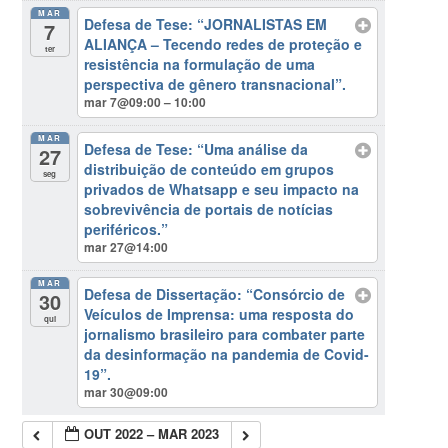
MAR
Defesa de Tese: “JORNALISTAS EM
7
ALIANÇA – Tecendo redes de proteção e
ter
resistência na formulação de uma
perspectiva de gênero transnacional”.
mar 7@09:00 – 10:00
MAR
Defesa de Tese: “Uma análise da
27
distribuição de conteúdo em grupos
seg
privados de Whatsapp e seu impacto na
sobrevivência de portais de notícias
periféricos.”
mar 27@14:00
MAR
Defesa de Dissertação: “Consórcio de
30
Veículos de Imprensa: uma resposta do
qui
jornalismo brasileiro para combater parte
da desinformação na pandemia de Covid-
19”.
mar 30@09:00
OUT 2022 – MAR 2023