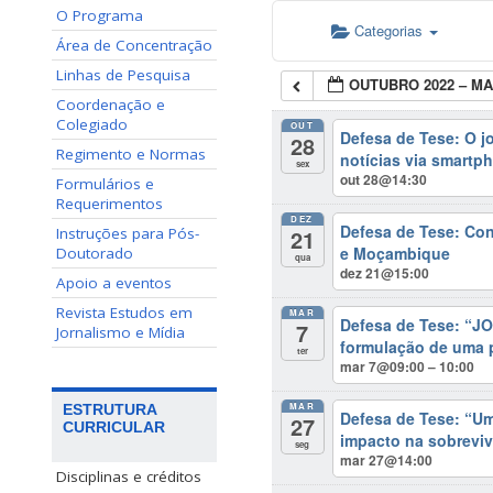
O Programa
Categorias
Área de Concentração
Linhas de Pesquisa
OUTUBRO 2022 – MA
Coordenação e
Colegiado
OUT
Defesa de Tese: O jo
28
Regimento e Normas
notícias via smartp
sex
out 28@14:30
Formulários e
Requerimentos
DEZ
Defesa de Tese: Con
21
Instruções para Pós-
e Moçambique
Doutorado
qua
dez 21@15:00
Apoio a eventos
Revista Estudos em
MAR
Defesa de Tese: “J
7
Jornalismo e Mídia
formulação de uma p
ter
mar 7@09:00 – 10:00
MAR
ESTRUTURA
Defesa de Tese: “Um
27
CURRICULAR
impacto na sobrevivê
seg
mar 27@14:00
Disciplinas e créditos