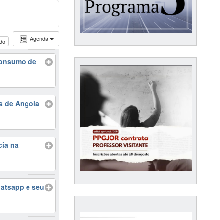
Agenda
udo
 consumo de
as de Angola
cia na
hatsapp e seu