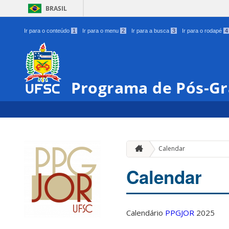
BRASIL
Ir para o conteúdo
1
Ir para o menu
2
Ir para a busca
3
Ir para o rodapé
4
Programa de Pós-Gr
Calendar
Calendar
Calendário
PPGJOR
2025