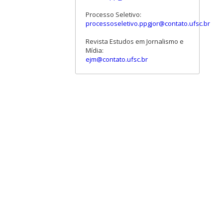
Processo Seletivo:
processoseletivo.ppgjor@contato.ufsc.br
Revista Estudos em Jornalismo e
Mídia:
ejm@contato.ufsc.br