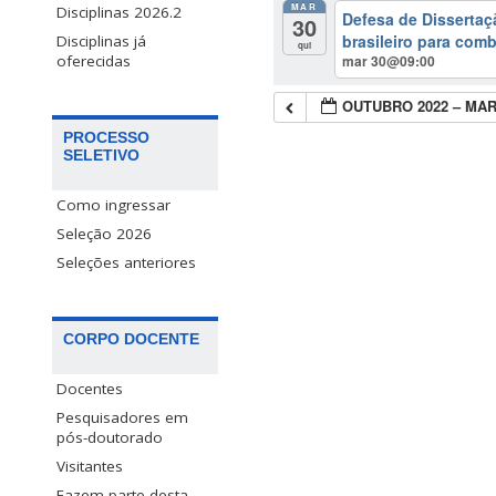
MAR
Disciplinas 2026.2
Defesa de Dissertaç
30
brasileiro para com
Disciplinas já
qui
mar 30@09:00
oferecidas
OUTUBRO 2022 – MAR
PROCESSO
SELETIVO
Como ingressar
Seleção 2026
Seleções anteriores
CORPO DOCENTE
Docentes
Pesquisadores em
pós-doutorado
Visitantes
Fazem parte desta