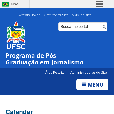
BRASIL
Simplifique!
ACESSIBILIDADE
ALTO CONTRASTE
MAPA DO SITE
Comunica BR
Participe
Acesso à informação
Legislação
Programa de Pós-
Canais
Graduação em Jornalismo
Área Restrita
Administradores do Site
MENU
Calendar