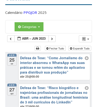
Calendário
PPGJOR
2025
Categorias
ABR – JUN 2023
Fechar Tudo
Expandir Tudo
ABR
Defesa de Tese: “Como Jornalismo do
25
interior absorveu o WhatsApp nas suas
ter
práticas e se tornou refém do aplicativo
para distribuir sua produção”
abr 25@08:00
ABR
Defesa de Tese: “Risco biográfico e
27
trajetórias profissionais de jornalistas no
qui
Brasil: uma análise longitudinal feminista
de 3 mil currículos do LinkedIn”
abr 27@08:00