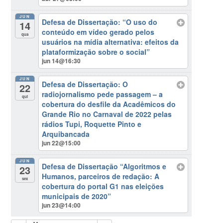
JUN
Defesa de Dissertação: “O uso do
14
conteúdo em vídeo gerado pelos
qua
usuários na mídia alternativa: efeitos da
plataformização sobre o social”
jun 14@16:30
JUN
Defesa de Dissertação: O
22
radiojornalismo pede passagem – a
qui
cobertura do desfile da Acadêmicos do
Grande Rio no Carnaval de 2022 pelas
rádios Tupi, Roquette Pinto e
Arquibancada
jun 22@15:00
JUN
Defesa de Dissertação “Algoritmos e
23
Humanos, parceiros de redação: A
sex
cobertura do portal G1 nas eleições
municipais de 2020”
jun 23@14:00