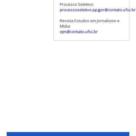
Processo Seletivo:
processoseletivo.ppgjor@contato.ufsc.br
Revista Estudos em Jornalismo e
Mídia:
ejm@contato.ufsc.br