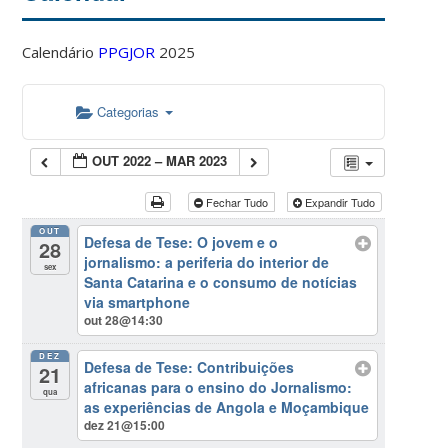
Calendário
PPGJOR
2025
Categorias
OUT 2022 – MAR 2023
Fechar Tudo
Expandir Tudo
OUT
Defesa de Tese: O jovem e o
28
jornalismo: a periferia do interior de
sex
Santa Catarina e o consumo de notícias
via smartphone
out 28@14:30
DEZ
Defesa de Tese: Contribuições
21
africanas para o ensino do Jornalismo:
qua
as experiências de Angola e Moçambique
dez 21@15:00