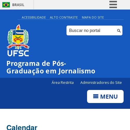
BRASIL
Simplifique!
ACESSIBILIDADE
ALTO CONTRASTE
MAPA DO SITE
Comunica BR
Participe
Acesso à informação
Legislação
Programa de Pós-
Canais
Graduação em Jornalismo
Área Restrita
Administradores do Site
MENU
Calendar