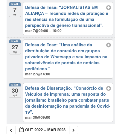
MAR
Defesa de Tese: “JORNALISTAS EM
7
ALIANÇA – Tecendo redes de proteção e
ter
resistência na formulação de uma
perspectiva de gênero transnacional”.
mar 7@09:00 – 10:00
MAR
Defesa de Tese: “Uma análise da
27
distribuição de conteúdo em grupos
seg
privados de Whatsapp e seu impacto na
sobrevivência de portais de notícias
periféricos.”
mar 27@14:00
MAR
Defesa de Dissertação: “Consórcio de
30
Veículos de Imprensa: uma resposta do
qui
jornalismo brasileiro para combater parte
da desinformação na pandemia de Covid-
19”.
mar 30@09:00
OUT 2022 – MAR 2023