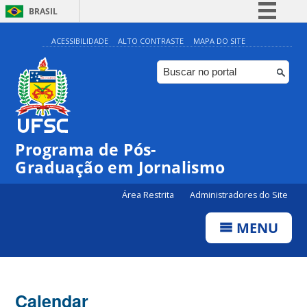
BRASIL
Simplifique!
ACESSIBILIDADE
ALTO CONTRASTE
MAPA DO SITE
Comunica BR
Participe
Acesso à informação
Legislação
Programa de Pós-
Canais
Graduação em Jornalismo
Área Restrita
Administradores do Site
MENU
Calendar