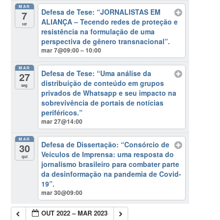
MAR
Defesa de Tese: “JORNALISTAS EM
7
ALIANÇA – Tecendo redes de proteção e
ter
resistência na formulação de uma
perspectiva de gênero transnacional”.
mar 7@09:00 – 10:00
MAR
Defesa de Tese: “Uma análise da
27
distribuição de conteúdo em grupos
seg
privados de Whatsapp e seu impacto na
sobrevivência de portais de notícias
periféricos.”
mar 27@14:00
MAR
Defesa de Dissertação: “Consórcio de
30
Veículos de Imprensa: uma resposta do
qui
jornalismo brasileiro para combater parte
da desinformação na pandemia de Covid-
19”.
mar 30@09:00
OUT 2022 – MAR 2023