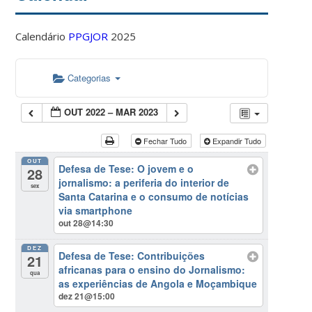
Calendário
PPGJOR
2025
Categorias
OUT 2022 – MAR 2023
Fechar Tudo
Expandir Tudo
OUT
Defesa de Tese: O jovem e o
28
jornalismo: a periferia do interior de
sex
Santa Catarina e o consumo de notícias
via smartphone
out 28@14:30
DEZ
Defesa de Tese: Contribuições
21
africanas para o ensino do Jornalismo:
qua
as experiências de Angola e Moçambique
dez 21@15:00