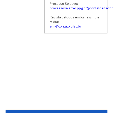
Processo Seletivo:
processoseletivo.ppgjor@contato.ufsc.br
Revista Estudos em Jornalismo e
Mídia:
ejm@contato.ufsc.br