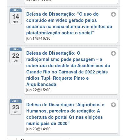
JUN
Defesa de Dissertação: “O uso do
14
conteúdo em vídeo gerado pelos
qua
usuários na mídia alternativa: efeitos da
plataformização sobre o social”
jun 14@16:30
JUN
Defesa de Dissertação: O
22
radiojornalismo pede passagem – a
qui
cobertura do desfile da Acadêmicos do
Grande Rio no Carnaval de 2022 pelas
rádios Tupi, Roquette Pinto e
Arquibancada
jun 22@15:00
JUN
Defesa de Dissertação “Algoritmos e
23
Humanos, parceiros de redação: A
sex
cobertura do portal G1 nas eleições
municipais de 2020”
jun 23@14:00