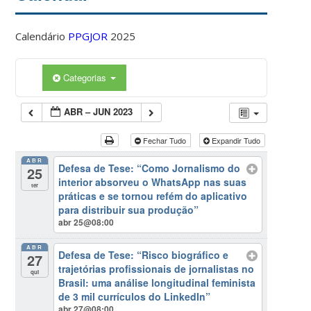
Calendário
PPGJOR
2025
Categorias
ABR – JUN 2023
Fechar Tudo
Expandir Tudo
ABR
Defesa de Tese: “Como Jornalismo do
25
interior absorveu o WhatsApp nas suas
ter
práticas e se tornou refém do aplicativo
para distribuir sua produção”
abr 25@08:00
ABR
Defesa de Tese: “Risco biográfico e
27
trajetórias profissionais de jornalistas no
qui
Brasil: uma análise longitudinal feminista
de 3 mil currículos do LinkedIn”
abr 27@08:00