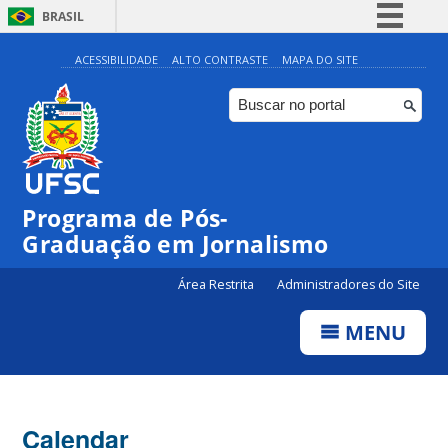
BRASIL
Simplifique!
ACESSIBILIDADE
ALTO CONTRASTE
MAPA DO SITE
Comunica BR
Participe
Acesso à informação
Legislação
Programa de Pós-
Canais
Graduação em Jornalismo
Área Restrita
Administradores do Site
MENU
Calendar