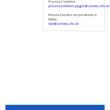
Processo Seletivo:
processoseletivo.ppgjor@contato.ufsc.br
Revista Estudos em Jornalismo e
Mídia:
ejm@contato.ufsc.br