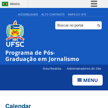
BRASIL
Simplifique!
ACESSIBILIDADE
ALTO CONTRASTE
MAPA DO SITE
Comunica BR
Participe
Acesso à informação
Legislação
Programa de Pós-
Canais
Graduação em Jornalismo
Área Restrita
Administradores do Site
MENU
Calendar