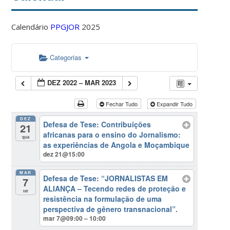
Calendário
PPGJOR
2025
Categorias
DEZ 2022 – MAR 2023
Fechar Tudo
Expandir Tudo
DEZ
Defesa de Tese: Contribuições
21
africanas para o ensino do Jornalismo:
qua
as experiências de Angola e Moçambique
dez 21@15:00
MAR
Defesa de Tese: “JORNALISTAS EM
7
ALIANÇA – Tecendo redes de proteção e
ter
resistência na formulação de uma
perspectiva de gênero transnacional”.
mar 7@09:00 – 10:00