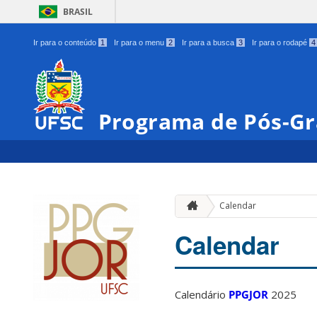
BRASIL
Ir para o conteúdo
1
Ir para o menu
2
Ir para a busca
3
Ir para o rodapé
4
Programa de Pós-Gr
Calendar
Calendar
Calendário
PPGJOR
2025