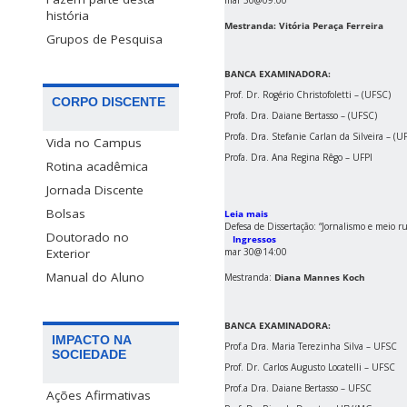
mar 30@09:00
história
Mestranda: Vitória Peraça Ferreira
Grupos de Pesquisa
BANCA EXAMINADORA:
Prof. Dr. Rogério Christofoletti – (UFSC)
CORPO DISCENTE
Profa. Dra. Daiane Bertasso – (UFSC)
Profa. Dra. Stefanie Carlan da Silveira – (U
Vida no Campus
Profa. Dra. Ana Regina Rêgo – UFPI
Rotina acadêmica
Jornada Discente
Bolsas
Leia mais
Defesa de Dissertação: “Jornalismo e meio r
Doutorado no
Ingressos
mar 30@14:00
Exterior
Manual do Aluno
Mestranda:
Diana Mannes Koch
BANCA EXAMINADORA:
IMPACTO NA
Prof.a Dra. Maria Terezinha Silva – UFSC
SOCIEDADE
Prof. Dr. Carlos Augusto Locatelli – UFSC
Prof.a Dra. Daiane Bertasso – UFSC
Ações Afirmativas