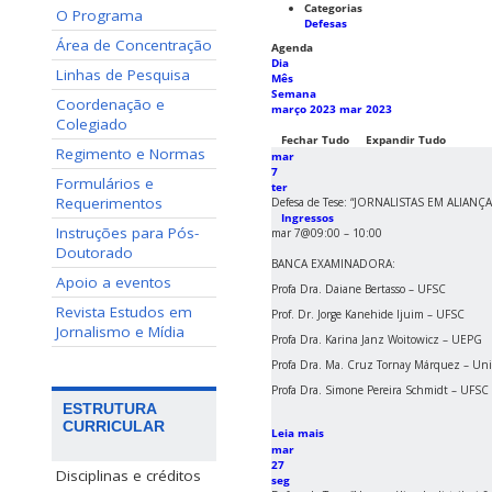
Categorias
O Programa
Defesas
Área de Concentração
Agenda
Dia
Linhas de Pesquisa
Mês
Semana
Coordenação e
março 2023
mar 2023
Colegiado
Fechar Tudo
Expandir Tudo
Regimento e Normas
mar
7
Formulários e
ter
Requerimentos
Defesa de Tese: “JORNALISTAS EM ALIANÇA – 
Ingressos
Instruções para Pós-
mar 7@09:00 – 10:00
Doutorado
BANCA EXAMINADORA:
Apoio a eventos
Profa Dra. Daiane Bertasso
–
UFSC
Revista Estudos em
Prof. Dr. Jorge Kanehide Ijuim – UFSC
Jornalismo e Mídia
Profa Dra. Karina Janz Woitowicz – UEPG
Profa Dra. Ma. Cruz Tornay Márquez – Uni
Profa Dra. Simone Pereira Schmidt – UFSC
ESTRUTURA
CURRICULAR
Leia mais
mar
27
Disciplinas e créditos
seg