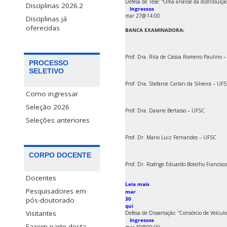
Defesa de Tese: “Uma análise da distribuiçã
Disciplinas 2026.2
Ingressos
mar 27@14:00
Disciplinas já
oferecidas
BANCA EXAMINADORA:
Prof. Dra. Rita de Cássia Romeiro Paulino 
PROCESSO
SELETIVO
Prof. Dra. Stefanie Carlan da Silveira – UF
Como ingressar
Seleção 2026
Prof. Dra. Daiane Bertasso – UFSC
Seleções anteriores
Prof. Dr. Mario Luiz Fernandes – UFSC
CORPO DOCENTE
Prof. Dr. Rodrigo Eduardo Botelho Francisc
Docentes
Leia mais
Pesquisadores em
mar
30
pós-doutorado
qui
Visitantes
Defesa de Dissertação: “Consórcio de Veícu
Ingressos
Fazem parte desta