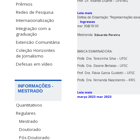
Prof. Dr. Ricardo Duarte – UFV/MG
Prêmios
Redes de Pesquisa
Leia mais
Defesa de Dissertação: “Representações soci
Internacionalização
Ingressos
mar 30@18:00
Integração com a
graduação
Mestranda:
Eduarda Pereira
Extensão Comunitária
Coleção Horizontes
BANCA EXAMINADORA:
de Jornalismo
Profa. Dra. Terezinha Silva – UFSC
Defesas em vídeo
Profa. Dra. Daiane Bertasso – UFSC
Prof. Dra. Flávia Garcia Guidotti – UFSC
Profa. Dra. Fernanda Nascimento – IFRS
INFORMAÇÕES -
MESTRADO
Leia mais
março 2023
mar 2023
Quantitativos
Regulares
Mestrado
Doutorado
Pós-Doutorado