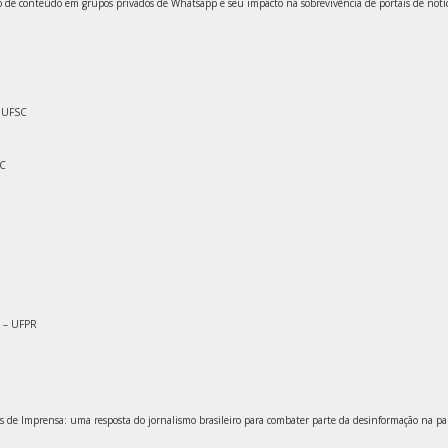
o de conteúdo em grupos privados de Whatsapp e seu impacto na sobrevivência de portais de notícia
– UFSC
SC
o – UFPR
los de Imprensa: uma resposta do jornalismo brasileiro para combater parte da desinformação na p