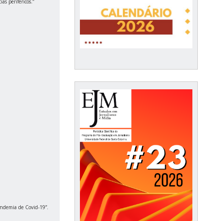
s periféricos.”
andemia de Covid-19”.