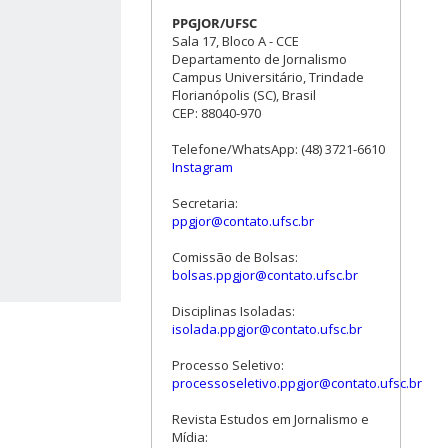
PPGJOR/UFSC
Sala 17, Bloco A - CCE
Departamento de Jornalismo
Campus Universitário, Trindade
Florianópolis (SC), Brasil
CEP: 88040-970
Telefone/WhatsApp: (48) 3721-6610
Instagram
Secretaria:
ppgjor@contato.ufsc.br
Comissão de Bolsas:
bolsas.ppgjor@contato.ufsc.br
Disciplinas Isoladas:
isolada.ppgjor@contato.ufsc.br
Processo Seletivo:
processoseletivo.ppgjor@contato.ufsc.br
Revista Estudos em Jornalismo e
Mídia: