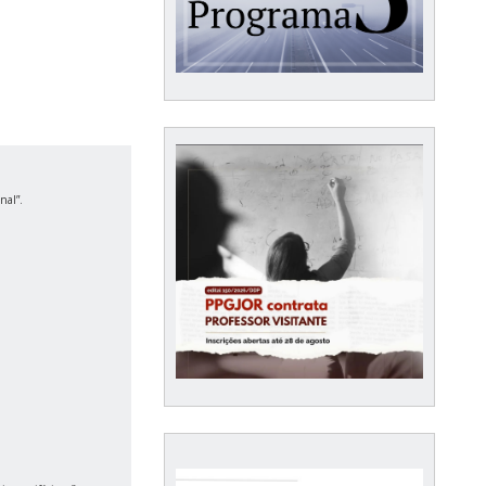
nal”.