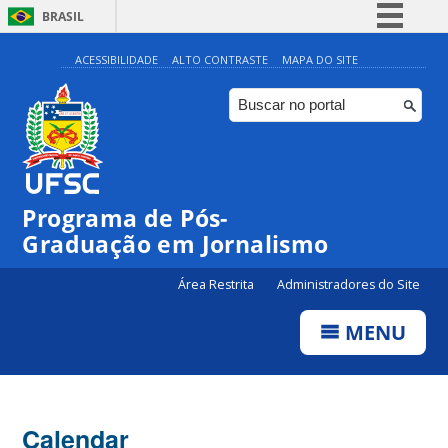
BRASIL
Simplifique!
ACESSIBILIDADE
ALTO CONTRASTE
MAPA DO SITE
Comunica BR
Participe
Acesso à informação
Legislação
Programa de Pós-
Canais
Graduação em Jornalismo
Área Restrita
Administradores do Site
MENU
Calendar