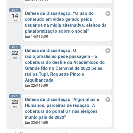
JUN
Defesa de Dissertação: “O uso do
14
conteúdo em vídeo gerado pelos
qua
usuários na mídia alternativa: efeitos da
plataformização sobre o social”
jun 14@16:30
JUN
Defesa de Dissertação: O
22
radiojornalismo pede passagem – a
qui
cobertura do desfile da Acadêmicos do
Grande Rio no Carnaval de 2022 pelas
rádios Tupi, Roquette Pinto e
Arquibancada
jun 22@15:00
JUN
Defesa de Dissertação “Algoritmos e
23
Humanos, parceiros de redação: A
sex
cobertura do portal G1 nas eleições
municipais de 2020”
jun 23@14:00