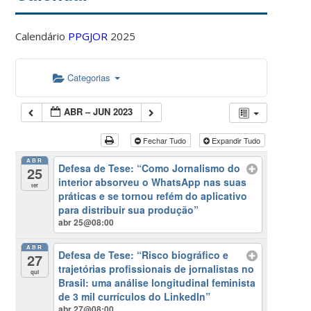
Calendário
PPGJOR
2025
Categorias
ABR – JUN 2023
Fechar Tudo
Expandir Tudo
ABR
Defesa de Tese: “Como Jornalismo do
25
interior absorveu o WhatsApp nas suas
ter
práticas e se tornou refém do aplicativo
para distribuir sua produção”
abr 25@08:00
ABR
Defesa de Tese: “Risco biográfico e
27
trajetórias profissionais de jornalistas no
qui
Brasil: uma análise longitudinal feminista
de 3 mil currículos do LinkedIn”
abr 27@08:00