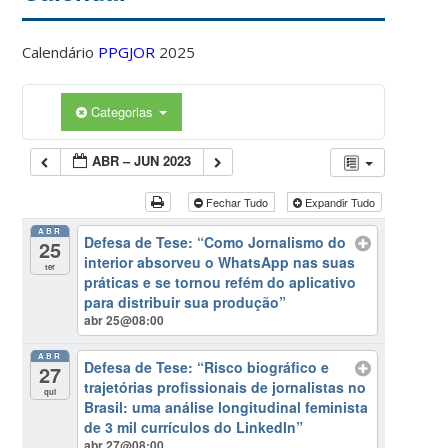
Calendário
PPGJOR
2025
Categorias
ABR – JUN 2023
Fechar Tudo
Expandir Tudo
ABR
Defesa de Tese: “Como Jornalismo do
25
interior absorveu o WhatsApp nas suas
ter
práticas e se tornou refém do aplicativo
para distribuir sua produção”
abr 25@08:00
ABR
Defesa de Tese: “Risco biográfico e
27
trajetórias profissionais de jornalistas no
qui
Brasil: uma análise longitudinal feminista
de 3 mil currículos do LinkedIn”
abr 27@08:00