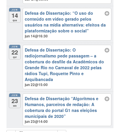
JUN
Defesa de Dissertação: “O uso do
14
conteúdo em vídeo gerado pelos
qua
usuários na mídia alternativa: efeitos da
plataformização sobre o social”
jun 14@16:30
JUN
Defesa de Dissertação: O
22
radiojornalismo pede passagem – a
qui
cobertura do desfile da Acadêmicos do
Grande Rio no Carnaval de 2022 pelas
rádios Tupi, Roquette Pinto e
Arquibancada
jun 22@15:00
JUN
Defesa de Dissertação “Algoritmos e
23
Humanos, parceiros de redação: A
sex
cobertura do portal G1 nas eleições
municipais de 2020”
jun 23@14:00