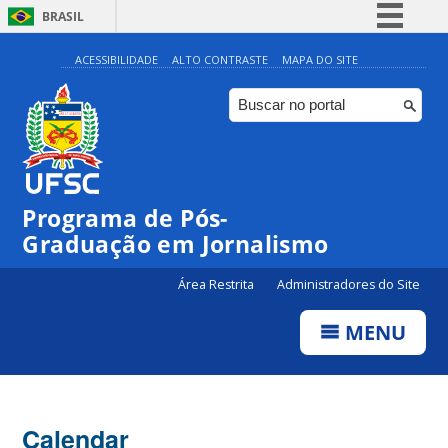
BRASIL
Simplifique!
ACESSIBILIDADE
ALTO CONTRASTE
MAPA DO SITE
Comunica BR
Participe
Acesso à informação
Legislação
Programa de Pós-
Canais
Graduação em Jornalismo
Área Restrita
Administradores do Site
MENU
Calendar