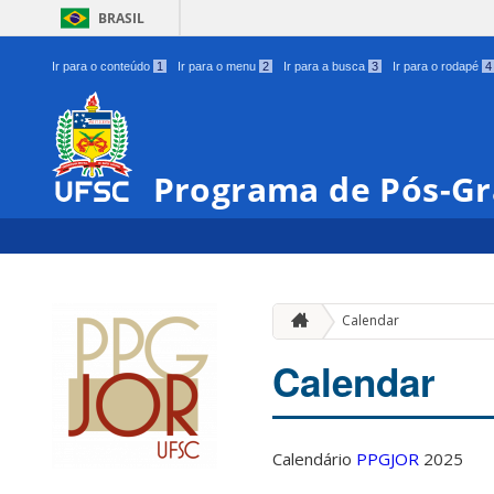
BRASIL
Ir para o conteúdo
1
Ir para o menu
2
Ir para a busca
3
Ir para o rodapé
4
Programa de Pós-Gr
Calendar
Calendar
Calendário
PPGJOR
2025