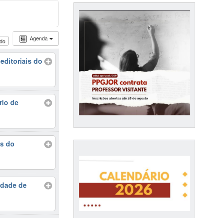
Agenda
udo
ditoriais do
rio de
as do
idade de