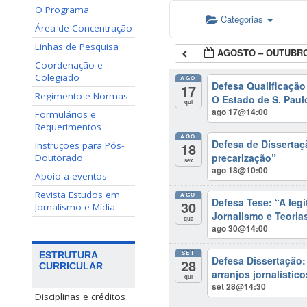
O Programa
Categorias
Área de Concentração
Linhas de Pesquisa
AGOSTO – OUTUBRO
Coordenação e
Colegiado
AGO
Defesa Qualificaçã
17
Regimento e Normas
O Estado de S. Paul
qui
ago 17@14:00
Formulários e
Requerimentos
AGO
Defesa de Dissertaçã
18
Instruções para Pós-
precarização”
Doutorado
sex
ago 18@10:00
Apoio a eventos
Revista Estudos em
AGO
Defesa Tese: “A legi
30
Jornalismo e Mídia
Jornalismo e Teoria
qua
ago 30@14:00
SET
ESTRUTURA
Defesa Dissertação
28
CURRICULAR
arranjos jornalístic
qui
set 28@14:30
Disciplinas e créditos