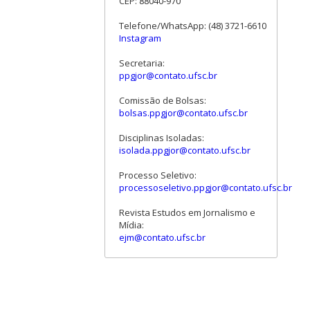
CEP: 88040-970
Telefone/WhatsApp: (48) 3721-6610
Instagram
Secretaria:
ppgjor@contato.ufsc.br
Comissão de Bolsas:
bolsas.ppgjor@contato.ufsc.br
Disciplinas Isoladas:
isolada.ppgjor@contato.ufsc.br
Processo Seletivo:
processoseletivo.ppgjor@contato.ufsc.br
Revista Estudos em Jornalismo e
Mídia:
ejm@contato.ufsc.br