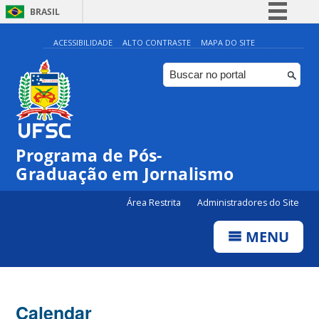
BRASIL
Simplifique!
ACESSIBILIDADE
ALTO CONTRASTE
MAPA DO SITE
Comunica BR
Participe
Acesso à informação
Legislação
Programa de Pós-
Canais
Graduação em Jornalismo
Área Restrita
Administradores do Site
MENU
Calendar