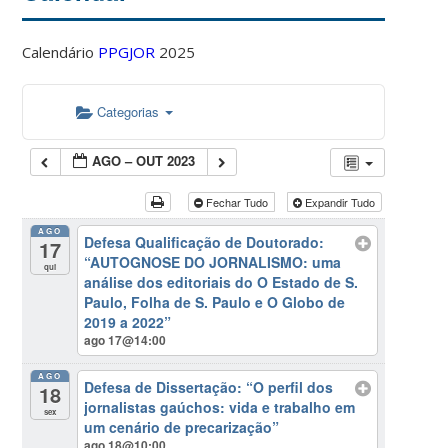
Calendário
PPGJOR
2025
Categorias
AGO – OUT 2023
Fechar Tudo
Expandir Tudo
AGO
Defesa Qualificação de Doutorado:
17
“AUTOGNOSE DO JORNALISMO: uma
qui
análise dos editoriais do O Estado de S.
Paulo, Folha de S. Paulo e O Globo de
2019 a 2022”
ago 17@14:00
AGO
Defesa de Dissertação: “O perfil dos
18
jornalistas gaúchos: vida e trabalho em
sex
um cenário de precarização”
ago 18@10:00