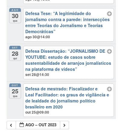
AGO
Defesa Tese: “A legitimidade do
30
jornalismo contra a parede: intersecções
qua
entre Teorias do Jornalismo e Teorias
Democráticas”
ago 30@14:00
SET
Defesa Dissertação: “JORNALISMO DE
28
YOUTUBE: estudo de casos sobre
qui
sustentabilidade de arranjos jornalísticos
na plataforma de vídeos”
set 28@14:30
OUT
Defesa de mestrado: Fiscalizador e
25
Leal Facilitador: os graus de vigilância e
qua
de lealdade do jornalismo político
brasileiro em 2020
out 25@09:00
AGO – OUT 2023