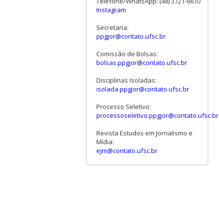
Telefone/WhatsApp: (48) 3721-6610
Instagram
Secretaria:
ppgjor@contato.ufsc.br
Comissão de Bolsas:
bolsas.ppgjor@contato.ufsc.br
Disciplinas Isoladas:
isolada.ppgjor@contato.ufsc.br
Processo Seletivo:
processoseletivo.ppgjor@contato.ufsc.br
Revista Estudos em Jornalismo e
Mídia:
ejm@contato.ufsc.br