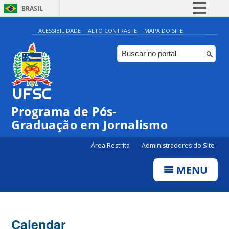
BRASIL
Simplifique!
ACESSIBILIDADE
ALTO CONTRASTE
MAPA DO SITE
Comunica BR
Participe
Acesso à informação
Legislação
Programa de Pós-
Canais
Graduação em Jornalismo
Área Restrita
Administradores do Site
MENU
Calendar