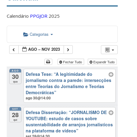
Calendário
PPGJOR
2025
Categorias
AGO – NOV 2023
Fechar Tudo
Expandir Tudo
AGO
Defesa Tese: “A legitimidade do
30
jornalismo contra a parede: intersecções
qua
entre Teorias do Jornalismo e Teorias
Democráticas”
ago 30@14:00
SET
Defesa Dissertação: “JORNALISMO DE
28
YOUTUBE: estudo de casos sobre
qui
sustentabilidade de arranjos jornalísticos
na plataforma de vídeos”
set 28@14:30