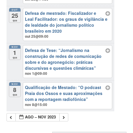
OUT
Defesa de mestrado: Fiscalizador e
25
Leal Facilitador: os graus de vigilância e
qua
de lealdade do jornalismo político
brasileiro em 2020
out 25@09:00
NOV
Defesa de Tese: “Jornalismo na
1
construção de redes de comunicação
qua
sobre e do agronegócio: práticas
discursivas e questões climáticas”
nov 1@09:00
NOV
Qualificação de Mestado: “O podcast
8
Praia dos Ossos e suas aproximações
qua
com a reportagem radiofônica”
nov 8@15:00
AGO – NOV 2023