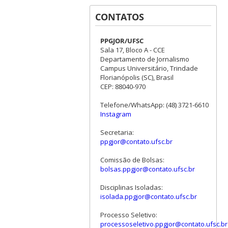
CONTATOS
PPGJOR/UFSC
Sala 17, Bloco A - CCE
Departamento de Jornalismo
Campus Universitário, Trindade
Florianópolis (SC), Brasil
CEP: 88040-970
Telefone/WhatsApp: (48) 3721-6610
Instagram
Secretaria:
ppgjor@contato.ufsc.br
Comissão de Bolsas:
bolsas.ppgjor@contato.ufsc.br
Disciplinas Isoladas:
isolada.ppgjor@contato.ufsc.br
Processo Seletivo:
processoseletivo.ppgjor@contato.ufsc.br