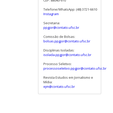
CEP: 88040-970
Telefone/WhatsApp: (48) 3721-6610
Instagram
Secretaria:
ppgjor@contato.ufsc.br
Comissão de Bolsas:
bolsas.ppgjor@contato.ufsc.br
Disciplinas Isoladas:
isolada.ppgjor@contato.ufsc.br
Processo Seletivo:
processoseletivo.ppgjor@contato.ufsc.br
Revista Estudos em Jornalismo e
Mídia:
ejm@contato.ufsc.br