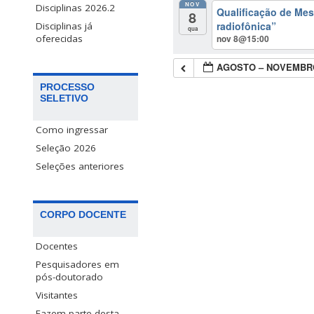
NOV
Disciplinas 2026.2
Qualificação de Me
8
radiofônica”
Disciplinas já
qua
nov 8@15:00
oferecidas
AGOSTO – NOVEMBRO
PROCESSO
SELETIVO
Como ingressar
Seleção 2026
Seleções anteriores
CORPO DOCENTE
Docentes
Pesquisadores em
pós-doutorado
Visitantes
Fazem parte desta