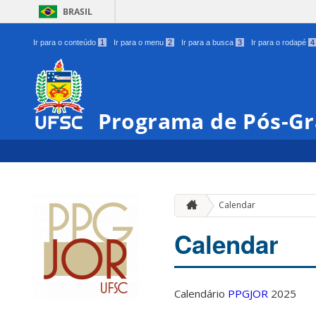
BRASIL
Ir para o conteúdo
1
Ir para o menu
2
Ir para a busca
3
Ir para o rodapé
4
Programa de Pós-Gr
Calendar
Calendar
Calendário
PPGJOR
2025