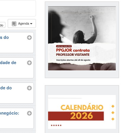
Agenda
udo
as do
idade de
ade do
onegócio: