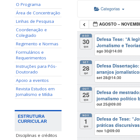
O Programa
Categorias
Área de Concentração
Linhas de Pesquisa
AGOSTO – NOVEMBR
Coordenação e
Colegiado
AGO
Defesa Tese: “A legi
30
Regimento e Normas
Jornalismo e Teoria
qua
ago 30@14:00
Formulários e
Requerimentos
SET
Defesa Dissertação
28
Instruções para Pós-
arranjos jornalístic
Doutorado
qui
set 28@14:30
Apoio a eventos
Revista Estudos em
OUT
Defesa de mestrado: 
25
Jornalismo e Mídia
jornalismo político 
qua
out 25@09:00
NOV
ESTRUTURA
Defesa de Tese: “J
1
CURRICULAR
práticas discursivas
qua
nov 1@09:00
Disciplinas e créditos