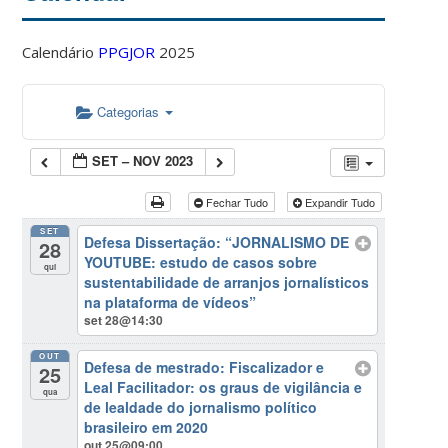
Calendário
PPGJOR
2025
Categorias
SET – NOV 2023
Fechar Tudo
Expandir Tudo
SET
Defesa Dissertação: “JORNALISMO DE
28
YOUTUBE: estudo de casos sobre
qui
sustentabilidade de arranjos jornalísticos
na plataforma de vídeos”
set 28@14:30
OUT
Defesa de mestrado: Fiscalizador e
25
Leal Facilitador: os graus de vigilância e
qua
de lealdade do jornalismo político
brasileiro em 2020
out 25@09:00