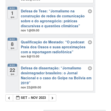
NOV
Defesa de Tese: “Jornalismo na
1
construção de redes de comunicação
qua
sobre e do agronegócio: práticas
discursivas e questões climáticas”
nov 1@09:00
NOV
Qualificação de Mestado: “O podcast
8
Praia dos Ossos e suas aproximações
qua
com a reportagem radiofônica”
nov 8@15:00
NOV
Defesa de dissertação: “Jornalismo
22
desintegrador brasileiro: o Jornal
qua
Nacional e o caso do Golpe na Bolívia em
2019”
nov 22@09:00
SET – NOV 2023