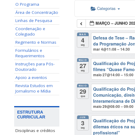
O Programa
Categorias
Área de Concentração
Linhas de Pesquisa
MARÇO – JUNHO 20
Coordenação e
Colegiado
MAR
Defesa de Tese – R
4
Regimento e Normas
da Programação Jorn
seg
mar 4@11:08 – 14:30
Formulários e
Requerimentos
MAIO
Qualificação do Pro
27
Instruções para Pós-
filmes “Quase Famos
Doutorado
seg
maio 27@14:00 – 15:00
Apoio a eventos
Revista Estudos em
MAIO
Qualificação do Pro
29
Jornalismo e Mídia
Comunicação, direit
qua
Interamericana de D
maio 29@08:00 – 09:00
ESTRUTURA
CURRICULAR
JUN
Qualificação do Pro
3
dilemas éticos na su
seg
Disciplinas e créditos
profissional”