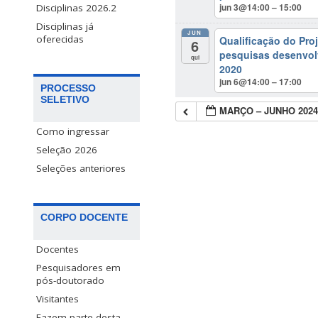
jun 3@14:00 – 15:00
Disciplinas 2026.2
Disciplinas já
JUN
oferecidas
Qualificação do Pro
6
pesquisas desenvol
qui
2020
jun 6@14:00 – 17:00
PROCESSO
SELETIVO
MARÇO – JUNHO 202
Como ingressar
Seleção 2026
Seleções anteriores
CORPO DOCENTE
Docentes
Pesquisadores em
pós-doutorado
Visitantes
Fazem parte desta