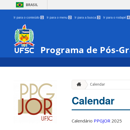
BRASIL
Ir para o conteúdo
1
Ir para o menu
2
Ir para a busca
3
Ir para o rodapé
4
Programa de Pós-Gr
Calendar
Calendar
Calendário
PPGJOR
2025