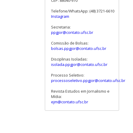
CEP: 88040-970
Telefone/WhatsApp: (48) 3721-6610
Instagram
Secretaria:
ppgjor@contato.ufsc.br
Comissão de Bolsas:
bolsas.ppgjor@contato.ufsc.br
Disciplinas Isoladas:
isolada.ppgjor@contato.ufsc.br
Processo Seletivo:
processoseletivo.ppgjor@contato.ufsc.br
Revista Estudos em Jornalismo e
Mídia:
ejm@contato.ufsc.br