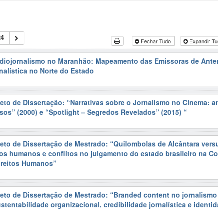
24
Fechar Tudo
Expandir T
adiojornalismo no Maranhão: Mapeamento das Emissoras de Anten
alística no Norte do Estado
jeto de Dissertação: “Narrativas sobre o Jornalismo no Cinema: a
os” (2000) e “Spotlight – Segredos Revelados” (2015) “
jeto de Dissertação de Mestrado: “Quilombolas de Alcântara versu
os humanos e conflitos no julgamento do estado brasileiro na Co
ireitos Humanos”
jeto de Dissertação de Mestrado: “Branded content no jornalismo 
stentabilidade organizacional, credibilidade jornalística e identi