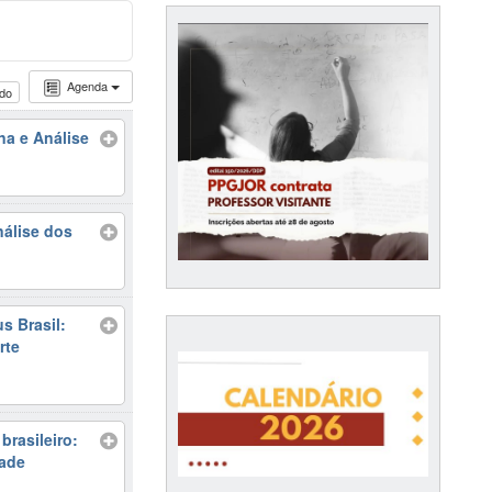
Agenda
udo
a e Análise
nálise dos
s Brasil:
rte
brasileiro:
dade