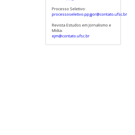
Processo Seletivo:
processoseletivo.ppgjor@contato.ufsc.br
Revista Estudos em Jornalismo e
Mídia:
ejm@contato.ufsc.br