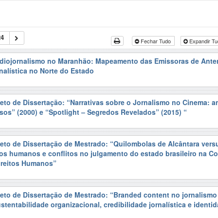
24
Fechar Tudo
Expandir T
adiojornalismo no Maranhão: Mapeamento das Emissoras de Anten
alística no Norte do Estado
jeto de Dissertação: “Narrativas sobre o Jornalismo no Cinema: a
os” (2000) e “Spotlight – Segredos Revelados” (2015) “
jeto de Dissertação de Mestrado: “Quilombolas de Alcântara versu
os humanos e conflitos no julgamento do estado brasileiro na Co
ireitos Humanos”
jeto de Dissertação de Mestrado: “Branded content no jornalismo 
stentabilidade organizacional, credibilidade jornalística e identi