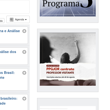
Agenda
udo
a e Análise
nálise dos
s Brasil:
rte
brasileiro:
dade