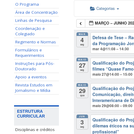
O Programa
Categorias
Área de Concentração
Linhas de Pesquisa
MARÇO – JUNHO 20
Coordenação e
Colegiado
MAR
Defesa de Tese – R
4
Regimento e Normas
da Programação Jorn
seg
mar 4@11:08 – 14:30
Formulários e
Requerimentos
MAIO
Qualificação do Pro
27
Instruções para Pós-
filmes “Quase Famos
Doutorado
seg
maio 27@14:00 – 15:00
Apoio a eventos
Revista Estudos em
MAIO
Qualificação do Pro
29
Jornalismo e Mídia
Comunicação, direit
qua
Interamericana de D
maio 29@08:00 – 09:00
ESTRUTURA
CURRICULAR
JUN
Qualificação do Pro
3
dilemas éticos na su
seg
Disciplinas e créditos
profissional”