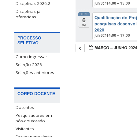
jun 3@14:00 – 15:00
Disciplinas 2026.2
Disciplinas já
JUN
oferecidas
Qualificação do Pro
6
pesquisas desenvol
qui
2020
jun 6@14:00 – 17:00
PROCESSO
SELETIVO
MARÇO – JUNHO 202
Como ingressar
Seleção 2026
Seleções anteriores
CORPO DOCENTE
Docentes
Pesquisadores em
pós-doutorado
Visitantes
Fazem parte desta