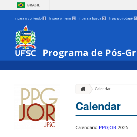
BRASIL
Ir para o conteúdo
1
Ir para o menu
2
Ir para a busca
3
Ir para o rodapé
4
Programa de Pós-Gr
Calendar
Calendar
Calendário
PPGJOR
2025