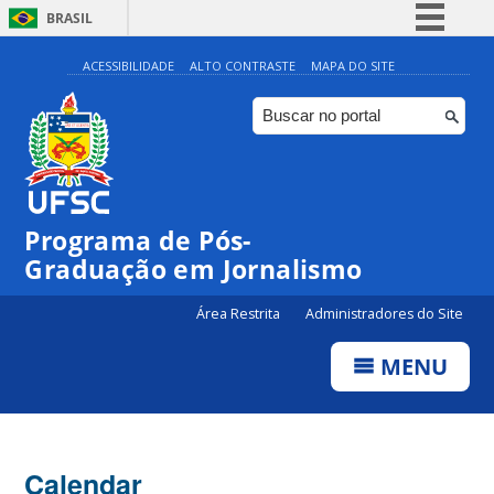
BRASIL
Simplifique!
ACESSIBILIDADE
ALTO CONTRASTE
MAPA DO SITE
Comunica BR
Participe
Acesso à informação
Legislação
Programa de Pós-
Canais
Graduação em Jornalismo
Área Restrita
Administradores do Site
MENU
Calendar