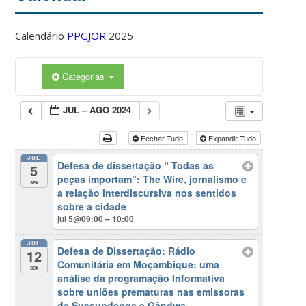
Calendário
PPGJOR
2025
Categorias
JUL – AGO 2024
Fechar Tudo
Expandir Tudo
JUL
Defesa de dissertação “ Todas as
5
peças importam”: The Wire, jornalismo e
sex
a relação interdiscursiva nos sentidos
sobre a cidade
jul 5@09:00 – 10:00
JUL
Defesa de Dissertação: Rádio
12
Comunitária em Moçambique: uma
sex
análise da programação Informativa
sobre uniões prematuras nas emissoras
de Sussundenga e Gândwa