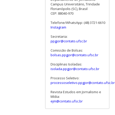
Campus Universitário, Trindade
Florianópolis (SC), Brasil
CEP: 88040-970
Telefone/WhatsApp: (48) 3721-6610
Instagram
Secretaria:
ppgjor@contato.ufsc.br
Comissão de Bolsas:
bolsas.ppgjor@contato.ufsc.br
Disciplinas Isoladas:
isolada.ppgjor@contato.ufsc.br
Processo Seletivo:
processoseletivo.ppgjor@contato.ufsc.br
Revista Estudos em Jornalismo e
Mídia:
ejm@contato.ufsc.br