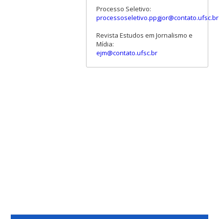
Processo Seletivo:
processoseletivo.ppgjor@contato.ufsc.br
Revista Estudos em Jornalismo e
Mídia:
ejm@contato.ufsc.br