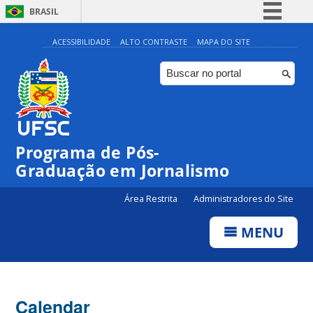
BRASIL
Simplifique!
ACESSIBILIDADE
ALTO CONTRASTE
MAPA DO SITE
Comunica BR
Participe
Acesso à informação
Legislação
Programa de Pós-
Canais
Graduação em Jornalismo
Área Restrita
Administradores do Site
MENU
Calendar