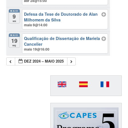
abr 28@15:00
MAIO
Defesa da Tese de Doutorado de Alan
9
Milhomem da Silva
sex
maio 9@14:00
MAIO
Qualificação de Dissertação de Mariela
19
Cancelier
seg
maio 19@16:00
DEZ 2024 – MAIO 2025