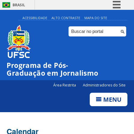
BRASIL
Simplifique!
ACESSIBILIDADE
ALTO CONTRASTE
MAPA DO SITE
Comunica BR
Participe
Acesso à informação
Legislação
Programa de Pós-
Canais
Graduação em Jornalismo
Área Restrita
Administradores do Site
MENU
Calendar