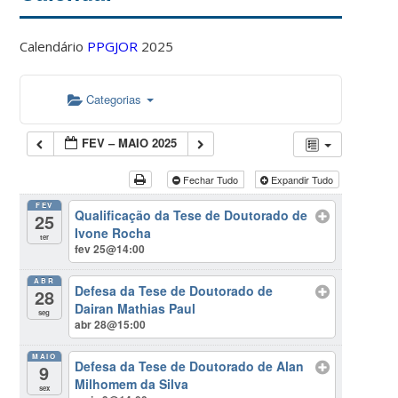
Calendário
PPGJOR
2025
Categorias
FEV – MAIO 2025
Fechar Tudo
Expandir Tudo
FEV
Qualificação da Tese de Doutorado de
25
Ivone Rocha
ter
fev 25@14:00
ABR
Defesa da Tese de Doutorado de
28
Dairan Mathias Paul
seg
abr 28@15:00
MAIO
Defesa da Tese de Doutorado de Alan
9
Milhomem da Silva
sex