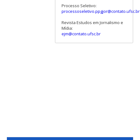
Processo Seletivo:
processoseletivo.ppgjor@contato.ufsc.br
Revista Estudos em Jornalismo e
Mídia:
ejm@contato.ufsc.br