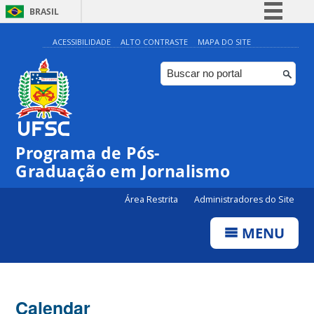
BRASIL
Simplifique!
ACESSIBILIDADE
ALTO CONTRASTE
MAPA DO SITE
Comunica BR
Participe
Acesso à informação
Legislação
Programa de Pós-
Canais
Graduação em Jornalismo
Área Restrita
Administradores do Site
MENU
Calendar