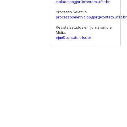
isolada.ppgjor@contato.ufsc.br
Processo Seletivo:
processoseletivo.ppgjor@contato.ufsc.br
Revista Estudos em Jornalismo e
Mídia:
ejm@contato.ufsc.br