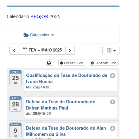
Calendário
PPGJOR
2025
Categorias
FEV – MAIO 2025
Fechar Tudo
Expandir Tudo
FEV
Qualificação da Tese de Doutorado de
25
Ivone Rocha
ter
fev 25@14:00
ABR
Defesa da Tese de Doutorado de
28
Dairan Mathias Paul
seg
abr 28@15:00
MAIO
Defesa da Tese de Doutorado de Alan
9
Milhomem da Silva
sex