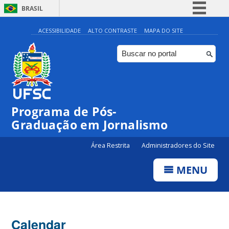
BRASIL
Simplifique!
ACESSIBILIDADE
ALTO CONTRASTE
MAPA DO SITE
Comunica BR
Participe
Acesso à informação
Legislação
Programa de Pós-
Canais
Graduação em Jornalismo
Área Restrita
Administradores do Site
MENU
Calendar