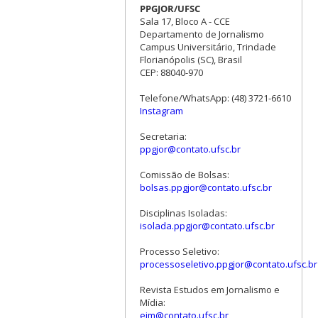
PPGJOR/UFSC
Sala 17, Bloco A - CCE
Departamento de Jornalismo
Campus Universitário, Trindade
Florianópolis (SC), Brasil
CEP: 88040-970
Telefone/WhatsApp: (48) 3721-6610
Instagram
Secretaria:
ppgjor@contato.ufsc.br
Comissão de Bolsas:
bolsas.ppgjor@contato.ufsc.br
Disciplinas Isoladas:
isolada.ppgjor@contato.ufsc.br
Processo Seletivo:
processoseletivo.ppgjor@contato.ufsc.br
Revista Estudos em Jornalismo e
Mídia:
ejm@contato.ufsc.br