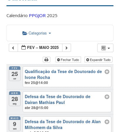
Calendário
PPGJOR
2025
Categorias
FEV – MAIO 2025
Fechar Tudo
Expandir Tudo
FEV
Qualificação da Tese de Doutorado de
25
Ivone Rocha
ter
fev 25@14:00
ABR
Defesa da Tese de Doutorado de
28
Dairan Mathias Paul
seg
abr 28@15:00
MAIO
Defesa da Tese de Doutorado de Alan
9
Milhomem da Silva
sex