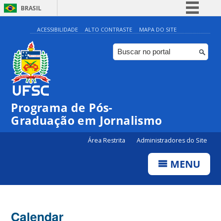
BRASIL
Simplifique!
ACESSIBILIDADE
ALTO CONTRASTE
MAPA DO SITE
Comunica BR
Participe
Acesso à informação
Legislação
Programa de Pós-
Canais
Graduação em Jornalismo
Área Restrita
Administradores do Site
MENU
Calendar