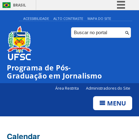
BRASIL
Simplifique!
ACESSIBILIDADE
ALTO CONTRASTE
MAPA DO SITE
Comunica BR
Participe
Acesso à informação
Legislação
Programa de Pós-
Canais
Graduação em Jornalismo
Área Restrita
Administradores do Site
MENU
Calendar