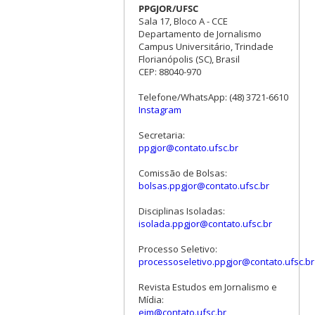
PPGJOR/UFSC
Sala 17, Bloco A - CCE
Departamento de Jornalismo
Campus Universitário, Trindade
Florianópolis (SC), Brasil
CEP: 88040-970
Telefone/WhatsApp: (48) 3721-6610
Instagram
Secretaria:
ppgjor@contato.ufsc.br
Comissão de Bolsas:
bolsas.ppgjor@contato.ufsc.br
Disciplinas Isoladas:
isolada.ppgjor@contato.ufsc.br
Processo Seletivo:
processoseletivo.ppgjor@contato.ufsc.br
Revista Estudos em Jornalismo e
Mídia:
ejm@contato.ufsc.br