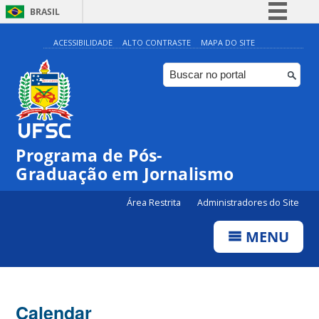
BRASIL
Simplifique!
ACESSIBILIDADE
ALTO CONTRASTE
MAPA DO SITE
Comunica BR
Participe
Acesso à informação
Legislação
Programa de Pós-
Canais
Graduação em Jornalismo
Área Restrita
Administradores do Site
MENU
Calendar