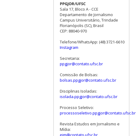
PPGJOR/UFSC
Sala 17, Bloco A - CCE
Departamento de Jornalismo
Campus Universitário, Trindade
Florianópolis (SC), Brasil
CEP: 88040-970
Telefone/WhatsApp: (48) 3721-6610
Instagram
Secretaria:
ppgjor@contato.ufsc.br
Comissão de Bolsas:
bolsas.ppgjor@contato.ufsc.br
Disciplinas Isoladas:
isolada.ppgjor@contato.ufsc.br
Processo Seletivo:
processoseletivo.ppgjor@contato.ufsc.br
Revista Estudos em Jornalismo e
Mídia:
ejm@contato.ufsc.br