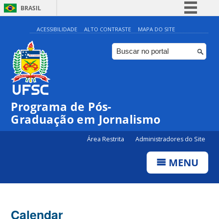
BRASIL
Simplifique!
ACESSIBILIDADE
ALTO CONTRASTE
MAPA DO SITE
Comunica BR
Participe
Acesso à informação
Legislação
Programa de Pós-
Canais
Graduação em Jornalismo
Área Restrita
Administradores do Site
MENU
Calendar