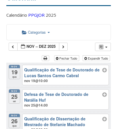
Calendário
PPGJOR
2025
Categorias
NOV – DEZ 2025
Fechar Tudo
Expandir Tudo
NOV
Qualificação de Tese de Doutorado de
19
Lucas Santos Carmo Cabral
qua
nov 19@10:00
NOV
Defesa de Tese de Doutorado de
25
Natália Huf
ter
nov 25@14:00
NOV
Qualificação de Dissertação de
26
Mestrado de Stefanie Machado
qua