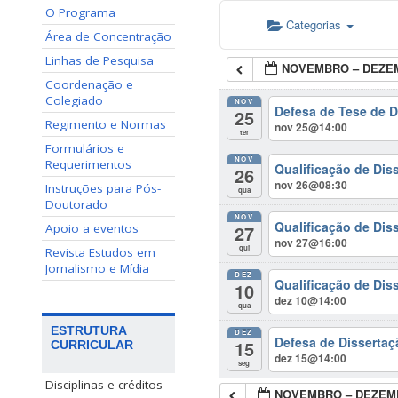
O Programa
Categorias
Área de Concentração
Linhas de Pesquisa
NOVEMBRO – DEZE
Coordenação e
Colegiado
NOV
Defesa de Tese de D
25
Regimento e Normas
nov 25@14:00
ter
Formulários e
NOV
Requerimentos
Qualificação de Dis
26
nov 26@08:30
Instruções para Pós-
qua
Doutorado
NOV
Qualificação de Di
27
Apoio a eventos
nov 27@16:00
qui
Revista Estudos em
Jornalismo e Mídia
DEZ
Qualificação de Dis
10
dez 10@14:00
qua
ESTRUTURA
DEZ
Defesa de Dissertaç
15
CURRICULAR
dez 15@14:00
seg
Disciplinas e créditos
NOVEMBRO – DEZEM