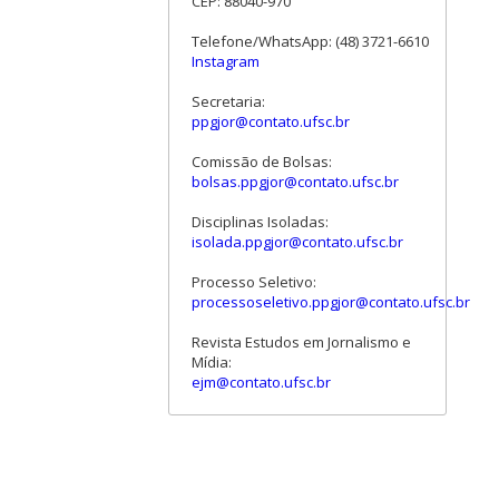
CEP: 88040-970
Telefone/WhatsApp: (48) 3721-6610
Instagram
Secretaria:
ppgjor@contato.ufsc.br
Comissão de Bolsas:
bolsas.ppgjor@contato.ufsc.br
Disciplinas Isoladas:
isolada.ppgjor@contato.ufsc.br
Processo Seletivo:
processoseletivo.ppgjor@contato.ufsc.br
Revista Estudos em Jornalismo e
Mídia:
ejm@contato.ufsc.br