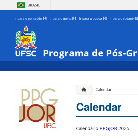
BRASIL
Ir para o conteúdo
1
Ir para o menu
2
Ir para a busca
3
Ir para o rodapé
4
Programa de Pós-Gr
Calendar
Calendar
Calendário
PPGJOR
2025