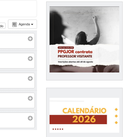
Agenda
udo