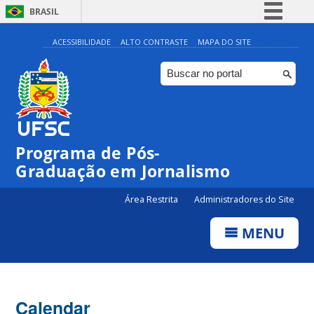
BRASIL
Simplifique!
ACESSIBILIDADE
ALTO CONTRASTE
MAPA DO SITE
Comunica BR
Participe
Acesso à informação
Legislação
Programa de Pós-
Canais
Graduação em Jornalismo
Área Restrita
Administradores do Site
MENU
Calendar