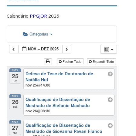
Calendário
PPGJOR
2025
Categorias
NOV – DEZ 2025
Fechar Tudo
Expandir Tudo
NOV
Defesa de Tese de Doutorado de
25
Natália Huf
ter
nov 25@14:00
NOV
Qualificação de Dissertação de
26
Mestrado de Stefanie Machado
qua
nov 26@08:30
NOV
Qualificação de Dissertação de
27
Mestrado de Giovanna Pavan Franco
qui