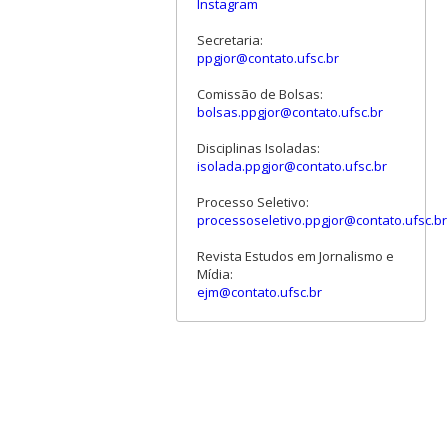
Instagram
Secretaria:
ppgjor@contato.ufsc.br
Comissão de Bolsas:
bolsas.ppgjor@contato.ufsc.br
Disciplinas Isoladas:
isolada.ppgjor@contato.ufsc.br
Processo Seletivo:
processoseletivo.ppgjor@contato.ufsc.br
Revista Estudos em Jornalismo e
Mídia:
ejm@contato.ufsc.br