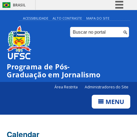
BRASIL
Simplifique!
ACESSIBILIDADE
ALTO CONTRASTE
MAPA DO SITE
Comunica BR
Participe
Acesso à informação
Legislação
Programa de Pós-
Canais
Graduação em Jornalismo
Área Restrita
Administradores do Site
MENU
Calendar