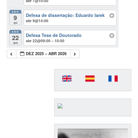
abr 7@10:00
ABR
Defesa de dissertação: Eduardo Iarek
9
abr 9@14:00
qui
ABR
Defesa Tese de Doutorado
22
abr 22@09:00 – 10:00
qua
DEZ 2025 – ABR 2026