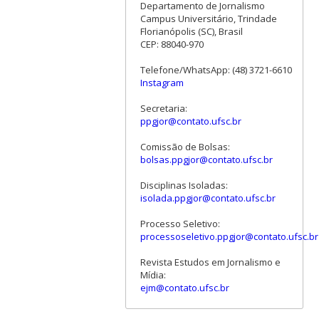
Departamento de Jornalismo
Campus Universitário, Trindade
Florianópolis (SC), Brasil
CEP: 88040-970
Telefone/WhatsApp: (48) 3721-6610
Instagram
Secretaria:
ppgjor@contato.ufsc.br
Comissão de Bolsas:
bolsas.ppgjor@contato.ufsc.br
Disciplinas Isoladas:
isolada.ppgjor@contato.ufsc.br
Processo Seletivo:
processoseletivo.ppgjor@contato.ufsc.br
Revista Estudos em Jornalismo e
Mídia:
ejm@contato.ufsc.br