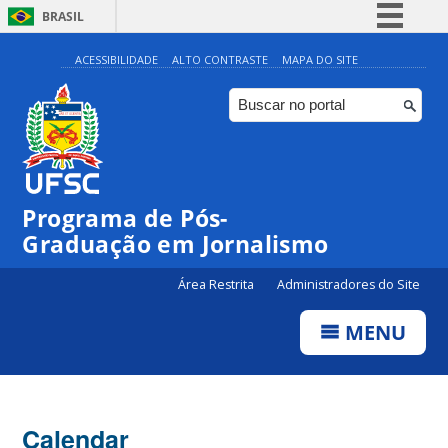
BRASIL
Simplifique!
ACESSIBILIDADE
ALTO CONTRASTE
MAPA DO SITE
Comunica BR
Participe
Acesso à informação
Legislação
Programa de Pós-
Canais
Graduação em Jornalismo
Área Restrita
Administradores do Site
MENU
Calendar