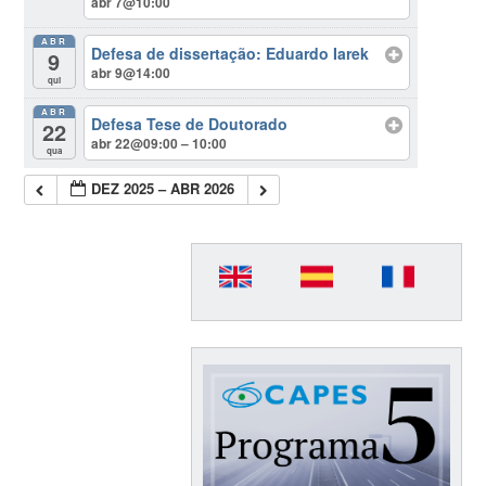
abr 7@10:00
ABR
Defesa de dissertação: Eduardo Iarek
9
abr 9@14:00
qui
ABR
Defesa Tese de Doutorado
22
abr 22@09:00 – 10:00
qua
DEZ 2025 – ABR 2026