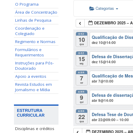
O Programa
Categorias
Área de Concentração
Linhas de Pesquisa
DEZEMBRO 2025 – A
Coordenação e
Colegiado
DEZ
Qualificação de Dis
10
Regimento e Normas
dez 10@14:00
qua
Formulários e
DEZ
Requerimentos
Defesa de Dissertaç
15
dez 15@14:00
Instruções para Pós-
seg
Doutorado
ABR
Qualificação de Mes
7
Apoio a eventos
abr 7@10:00
ter
Revista Estudos em
Jornalismo e Mídia
ABR
Defesa de dissertaç
9
abr 9@14:00
qui
ESTRUTURA
ABR
Defesa Tese de Dou
22
CURRICULAR
abr 22@09:00 – 10:00
qua
Disciplinas e créditos
DEZEMBRO 2025 – AB