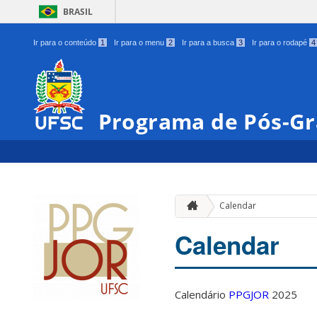
BRASIL
Ir para o conteúdo
1
Ir para o menu
2
Ir para a busca
3
Ir para o rodapé
4
Programa de Pós-Gr
Calendar
Calendar
Calendário
PPGJOR
2025