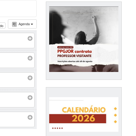
Agenda
udo