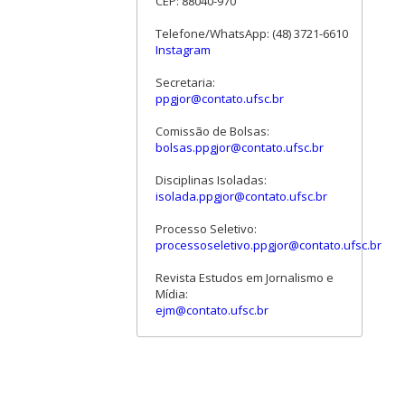
CEP: 88040-970
Telefone/WhatsApp: (48) 3721-6610
Instagram
Secretaria:
ppgjor@contato.ufsc.br
Comissão de Bolsas:
bolsas.ppgjor@contato.ufsc.br
Disciplinas Isoladas:
isolada.ppgjor@contato.ufsc.br
Processo Seletivo:
processoseletivo.ppgjor@contato.ufsc.br
Revista Estudos em Jornalismo e
Mídia:
ejm@contato.ufsc.br