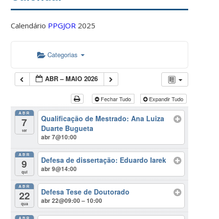
Calendário
PPGJOR
2025
Categorias
ABR – MAIO 2026
Fechar Tudo
Expandir Tudo
ABR
Qualificação de Mestrado: Ana Luiza
7
Duarte Bugueta
ter
abr 7@10:00
ABR
Defesa de dissertação: Eduardo Iarek
9
abr 9@14:00
qui
ABR
Defesa Tese de Doutorado
22
abr 22@09:00 – 10:00
qua
ABR