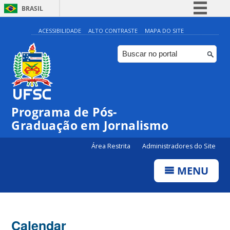
BRASIL
Simplifique!
ACESSIBILIDADE
ALTO CONTRASTE
MAPA DO SITE
Comunica BR
Participe
Acesso à informação
Legislação
Programa de Pós-
Canais
Graduação em Jornalismo
Área Restrita
Administradores do Site
MENU
Calendar