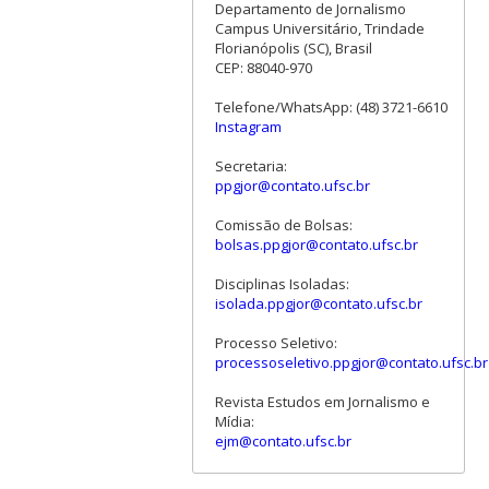
Departamento de Jornalismo
Campus Universitário, Trindade
Florianópolis (SC), Brasil
CEP: 88040-970
Telefone/WhatsApp: (48) 3721-6610
Instagram
Secretaria:
ppgjor@contato.ufsc.br
Comissão de Bolsas:
bolsas.ppgjor@contato.ufsc.br
Disciplinas Isoladas:
isolada.ppgjor@contato.ufsc.br
Processo Seletivo:
processoseletivo.ppgjor@contato.ufsc.br
Revista Estudos em Jornalismo e
Mídia:
ejm@contato.ufsc.br