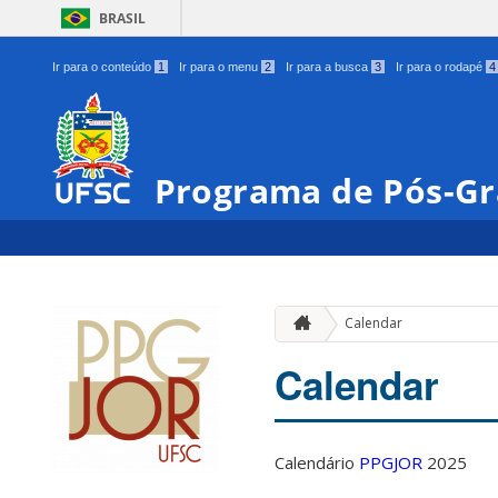
BRASIL
Ir para o conteúdo
1
Ir para o menu
2
Ir para a busca
3
Ir para o rodapé
4
Programa de Pós-Gr
Calendar
Calendar
Calendário
PPGJOR
2025