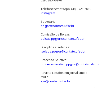
CEP: 88040-970
Telefone/WhatsApp: (48) 3721-6610
Instagram
Secretaria:
ppgjor@contato.ufsc.br
Comissão de Bolsas:
bolsas.ppgjor@contato.ufsc.br
Disciplinas Isoladas:
isolada.ppgjor@contato.ufsc.br
Processo Seletivo:
processoseletivo.ppgjor@contato.ufsc.br
Revista Estudos em Jornalismo e
Mídia:
ejm@contato.ufsc.br