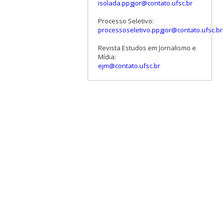
isolada.ppgjor@contato.ufsc.br
Processo Seletivo:
processoseletivo.ppgjor@contato.ufsc.br
Revista Estudos em Jornalismo e
Mídia:
ejm@contato.ufsc.br