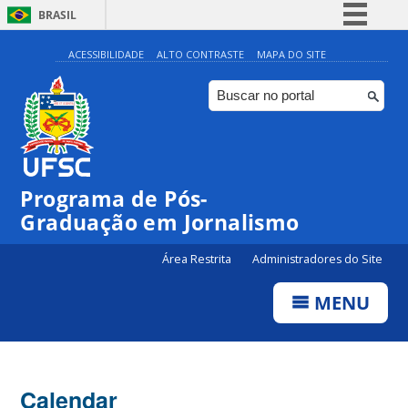
BRASIL
Simplifique!
ACESSIBILIDADE
ALTO CONTRASTE
MAPA DO SITE
Comunica BR
Participe
Acesso à informação
Legislação
Programa de Pós-
Canais
Graduação em Jornalismo
Área Restrita
Administradores do Site
MENU
Calendar