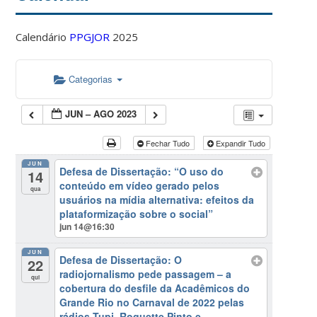
Calendário
PPGJOR
2025
Categorias
JUN – AGO 2023
Fechar Tudo
Expandir Tudo
JUN
Defesa de Dissertação: “O uso do
14
conteúdo em vídeo gerado pelos
qua
usuários na mídia alternativa: efeitos da
plataformização sobre o social”
jun 14@16:30
JUN
Defesa de Dissertação: O
22
radiojornalismo pede passagem – a
qui
cobertura do desfile da Acadêmicos do
Grande Rio no Carnaval de 2022 pelas
rádios Tupi, Roquette Pinto e