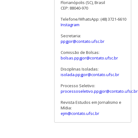
Florianópolis (SC), Brasil
CEP: 88040-970
Telefone/WhatsApp: (48) 3721-6610
Instagram
Secretaria:
ppgjor@contato.ufsc.br
Comissão de Bolsas:
bolsas.ppgjor@contato.ufsc.br
Disciplinas Isoladas:
isolada.ppgjor@contato.ufsc.br
Processo Seletivo:
processoseletivo.ppgjor@contato.ufsc.br
Revista Estudos em Jornalismo e
Mídia:
ejm@contato.ufsc.br