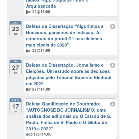
Arquibancada
jun 22@15:00
JUN
Defesa de Dissertação “Algoritmos e
23
Humanos, parceiros de redação: A
sex
cobertura do portal G1 nas eleições
municipais de 2020”
jun 23@14:00
JUN
Defesa de Dissertação: Jornalismo e
27
Eleições: Um estudo sobre as decisões
ter
julgadas pelo Tribunal Superior Eleitoral
em 2022
jun 27@14:00
AGO
Defesa Qualificação de Doutorado:
17
“AUTOGNOSE DO JORNALISMO: uma
qui
análise dos editoriais do O Estado de S.
Paulo, Folha de S. Paulo e O Globo de
2019 a 2022”
ago 17@14:00