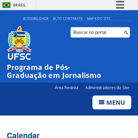
BRASIL
Simplifique!
ACESSIBILIDADE
ALTO CONTRASTE
MAPA DO SITE
Comunica BR
Participe
Acesso à informação
Legislação
Programa de Pós-
Canais
Graduação em Jornalismo
Área Restrita
Administradores do Site
MENU
Calendar