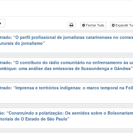
Fechar Tudo
Expandir T
rado: “O perfil profissional de jornalistas catarinenses no conte
uturais do jornalismo”
trado: “O contributo do rádio comunitário no enfrentamento às u
mbique: uma análise das emissoras de Sussundenga e Gândwa”
trado: “Imprensa e territórios indígenas: o marco temporal na Fo
ão: “Construindo a polarização: Os sentidos sobre o Bolsonarism
toriais de O Estado de São Paulo”