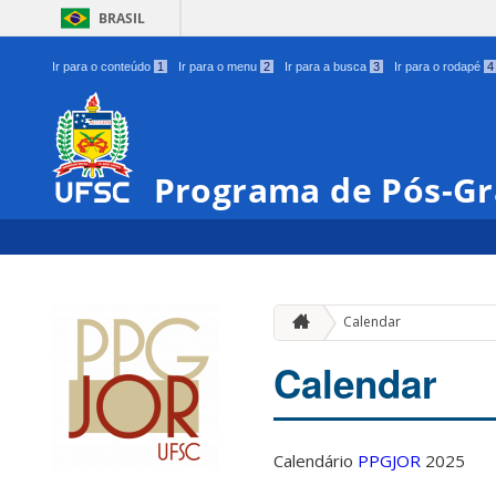
BRASIL
Ir para o conteúdo
1
Ir para o menu
2
Ir para a busca
3
Ir para o rodapé
4
Programa de Pós-Gr
Calendar
Calendar
Calendário
PPGJOR
2025