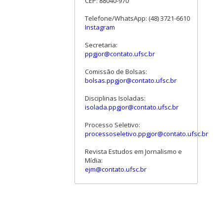
CEP: 88040-970
Telefone/WhatsApp: (48) 3721-6610
Instagram
Secretaria:
ppgjor@contato.ufsc.br
Comissão de Bolsas:
bolsas.ppgjor@contato.ufsc.br
Disciplinas Isoladas:
isolada.ppgjor@contato.ufsc.br
Processo Seletivo:
processoseletivo.ppgjor@contato.ufsc.br
Revista Estudos em Jornalismo e
Mídia:
ejm@contato.ufsc.br