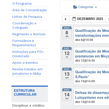
O Programa
Categorias
Área de Concentração
Linhas de Pesquisa
DEZEMBRO 2023
Coordenação e
Colegiado
DEZ
Qualificação de Mest
8
Regimento e Normas
transformações estr
sex
dez 8@10:00
Formulários e
Requerimentos
DEZ
Qualificação de Mes
12
Instruções para Pós-
prematuras em Moça
Doutorado
ter
dez 12@14:30
Apoio a eventos
Revista Estudos em
DEZ
Qualificação de Mes
13
Jornalismo e Mídia
S.Paulo”
qua
dez 13@14:00
DEZ
ESTRUTURA
Defesa de dissertaç
14
CURRICULAR
Lulopetismo nos edi
qui
dez 14@14:00
Disciplinas e créditos