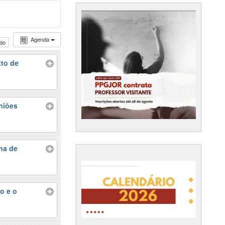
Agenda
udo
xto de
niões
lha de
o e o