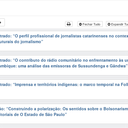
Fechar Tudo
Expandir T
rado: “O perfil profissional de jornalistas catarinenses no conte
uturais do jornalismo”
trado: “O contributo do rádio comunitário no enfrentamento às u
mbique: uma análise das emissoras de Sussundenga e Gândwa”
trado: “Imprensa e territórios indígenas: o marco temporal na Fo
ão: “Construindo a polarização: Os sentidos sobre o Bolsonarism
toriais de O Estado de São Paulo”