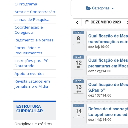
O Programa
Categorias
Área de Concentração
Linhas de Pesquisa
DEZEMBRO 2023
Coordenação e
Colegiado
DEZ
Qualificação de Mest
8
Regimento e Normas
transformações estr
sex
dez 8@10:00
Formulários e
Requerimentos
DEZ
Qualificação de Mes
12
Instruções para Pós-
prematuras em Moça
Doutorado
ter
dez 12@14:30
Apoio a eventos
Revista Estudos em
DEZ
Qualificação de Mes
13
Jornalismo e Mídia
S.Paulo”
qua
dez 13@14:00
DEZ
ESTRUTURA
Defesa de dissertaç
14
CURRICULAR
Lulopetismo nos edi
qui
dez 14@14:00
Disciplinas e créditos