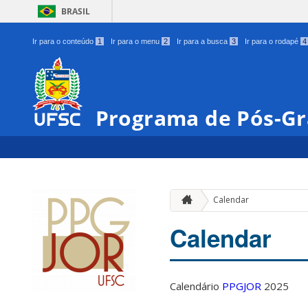
BRASIL
Ir para o conteúdo
1
Ir para o menu
2
Ir para a busca
3
Ir para o rodapé
4
Programa de Pós-Gr
Calendar
Calendar
Calendário
PPGJOR
2025