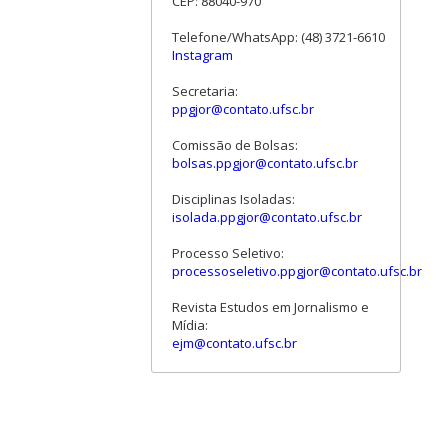
CEP: 88040-970
Telefone/WhatsApp: (48) 3721-6610
Instagram
Secretaria:
ppgjor@contato.ufsc.br
Comissão de Bolsas:
bolsas.ppgjor@contato.ufsc.br
Disciplinas Isoladas:
isolada.ppgjor@contato.ufsc.br
Processo Seletivo:
processoseletivo.ppgjor@contato.ufsc.br
Revista Estudos em Jornalismo e
Mídia:
ejm@contato.ufsc.br