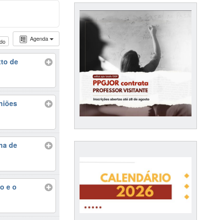
Agenda
udo
xto de
niões
lha de
o e o