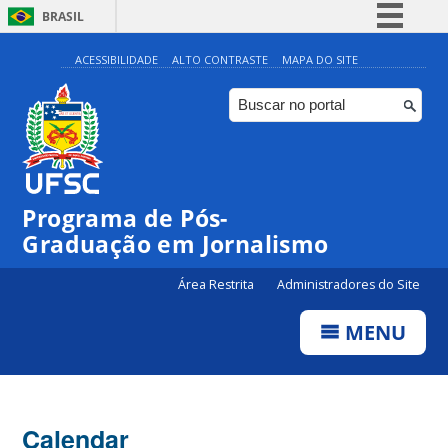
BRASIL
Simplifique!
ACESSIBILIDADE
ALTO CONTRASTE
MAPA DO SITE
Comunica BR
Participe
Acesso à informação
Legislação
Programa de Pós-
Canais
Graduação em Jornalismo
Área Restrita
Administradores do Site
MENU
Calendar