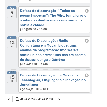
JUL
Defesa de dissertação “ Todas as
5
peças importam”: The Wire, jornalismo e
sex
a relação interdiscursiva nos sentidos
sobre a cidade
jul 5@09:00 – 10:00
JUL
Defesa de Dissertação: Rádio
12
Comunitária em Moçambique: uma
sex
análise da programação Informativa
sobre uniões prematuras nas emissoras
de Sussundenga e Gândwa
jul 12@14:30 – 18:30
AGO
Defesa de Dissertação de Mestrado:
15
Tecnologias, Linguagens e Inovação no
qui
Jornalismo
ago 15@15:00 – 18:00
AGO 2023 – AGO 2024