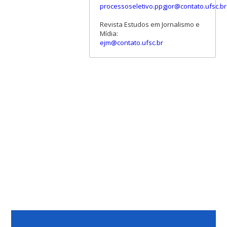
processoseletivo.ppgjor@contato.ufsc.br
Revista Estudos em Jornalismo e
Mídia:
ejm@contato.ufsc.br