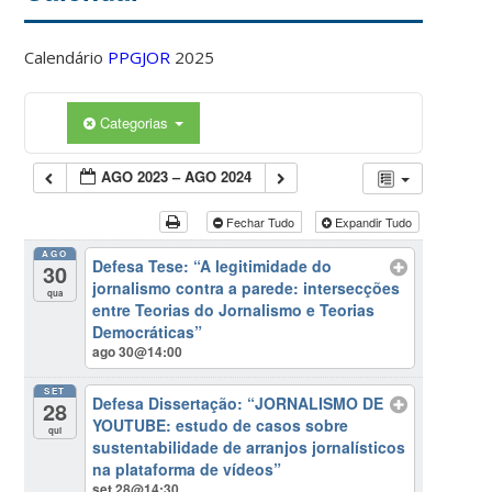
Calendário
PPGJOR
2025
Categorias
AGO 2023 – AGO 2024
Fechar Tudo
Expandir Tudo
AGO
Defesa Tese: “A legitimidade do
30
jornalismo contra a parede: intersecções
qua
entre Teorias do Jornalismo e Teorias
Democráticas”
ago 30@14:00
SET
Defesa Dissertação: “JORNALISMO DE
28
YOUTUBE: estudo de casos sobre
qui
sustentabilidade de arranjos jornalísticos
na plataforma de vídeos”
set 28@14:30