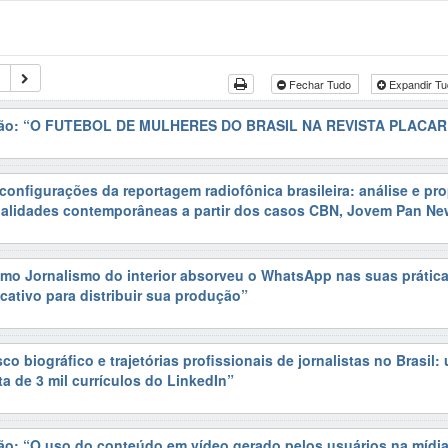
Fechar Tudo
Expandir T
ação: “O FUTEBOL DE MULHERES DO BRASIL NA REVISTA PLACAR
configurações da reportagem radiofônica brasileira: análise e pr
dalidades contemporâneas a partir dos casos CBN, Jovem Pan N
mo Jornalismo do interior absorveu o WhatsApp nas suas prática
cativo para distribuir sua produção”
co biográfico e trajetórias profissionais de jornalistas no Brasil:
ta de 3 mil currículos do LinkedIn”
ão: “O uso do conteúdo em vídeo gerado pelos usuários na mídia 