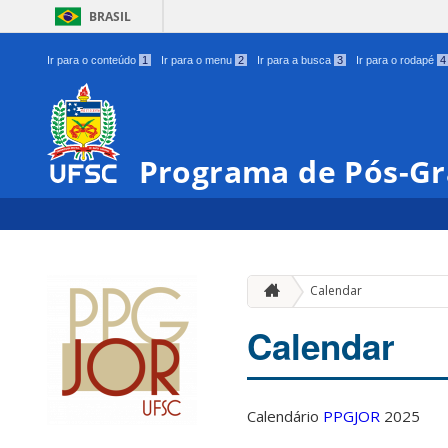
BRASIL
Ir para o conteúdo
1
Ir para o menu
2
Ir para a busca
3
Ir para o rodapé
4
Programa de Pós-Gr
Calendar
Calendar
Calendário
PPGJOR
2025