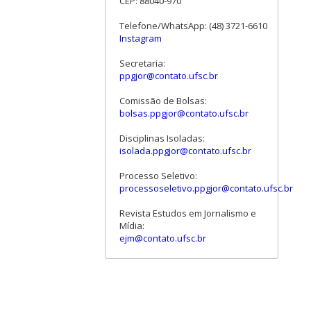
CEP: 88040-970
Telefone/WhatsApp: (48) 3721-6610
Instagram
Secretaria:
ppgjor@contato.ufsc.br
Comissão de Bolsas:
bolsas.ppgjor@contato.ufsc.br
Disciplinas Isoladas:
isolada.ppgjor@contato.ufsc.br
Processo Seletivo:
processoseletivo.ppgjor@contato.ufsc.br
Revista Estudos em Jornalismo e
Mídia:
ejm@contato.ufsc.br