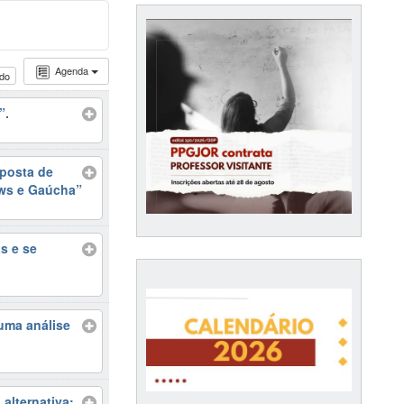
Agenda
udo
”.
oposta de
ews e Gaúcha”
s e se
 uma análise
alternativa: