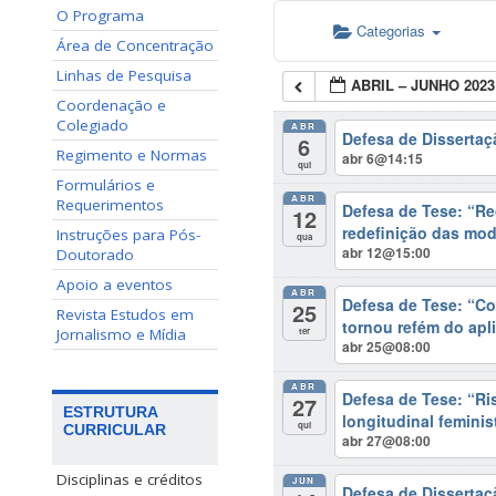
O Programa
Categorias
Área de Concentração
Linhas de Pesquisa
ABRIL – JUNHO 2023
Coordenação e
Colegiado
ABR
Defesa de Dissert
6
Regimento e Normas
abr 6@14:15
qui
Formulários e
ABR
Requerimentos
Defesa de Tese: “Re
12
redefinição das mo
Instruções para Pós-
qua
abr 12@15:00
Doutorado
Apoio a eventos
ABR
Defesa de Tese: “Co
25
Revista Estudos em
tornou refém do apli
ter
Jornalismo e Mídia
abr 25@08:00
ABR
Defesa de Tese: “Ris
27
ESTRUTURA
longitudinal feminis
qui
CURRICULAR
abr 27@08:00
Disciplinas e créditos
JUN
Defesa de Dissertaç