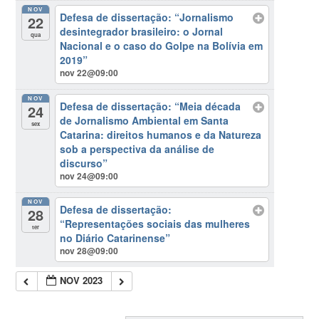
NOV
Defesa de dissertação: “Jornalismo
22
desintegrador brasileiro: o Jornal
qua
Nacional e o caso do Golpe na Bolívia em
2019”
nov 22@09:00
NOV
Defesa de dissertação: “Meia década
24
de Jornalismo Ambiental em Santa
sex
Catarina: direitos humanos e da Natureza
sob a perspectiva da análise de
discurso”
nov 24@09:00
NOV
Defesa de dissertação:
28
“Representações sociais das mulheres
ter
no Diário Catarinense”
nov 28@09:00
NOV 2023