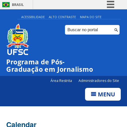
BRASIL
Simplifique!
ACESSIBILIDADE
ALTO CONTRASTE
MAPA DO SITE
Comunica BR
Participe
Acesso à informação
Legislação
Programa de Pós-
Canais
Graduação em Jornalismo
Área Restrita
Administradores do Site
MENU
Calendar