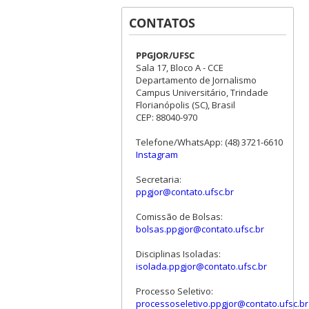
CONTATOS
PPGJOR/UFSC
Sala 17, Bloco A - CCE
Departamento de Jornalismo
Campus Universitário, Trindade
Florianópolis (SC), Brasil
CEP: 88040-970
Telefone/WhatsApp: (48) 3721-6610
Instagram
Secretaria:
ppgjor@contato.ufsc.br
Comissão de Bolsas:
bolsas.ppgjor@contato.ufsc.br
Disciplinas Isoladas:
isolada.ppgjor@contato.ufsc.br
Processo Seletivo:
processoseletivo.ppgjor@contato.ufsc.br