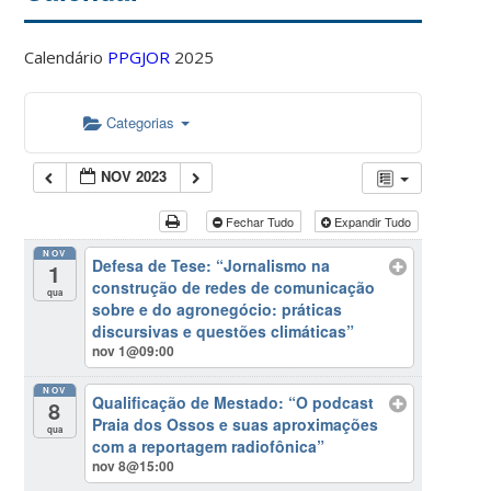
Calendário
PPGJOR
2025
Categorias
NOV 2023
Fechar Tudo
Expandir Tudo
NOV
Defesa de Tese: “Jornalismo na
1
construção de redes de comunicação
qua
sobre e do agronegócio: práticas
discursivas e questões climáticas”
nov 1@09:00
NOV
Qualificação de Mestado: “O podcast
8
Praia dos Ossos e suas aproximações
qua
com a reportagem radiofônica”
nov 8@15:00