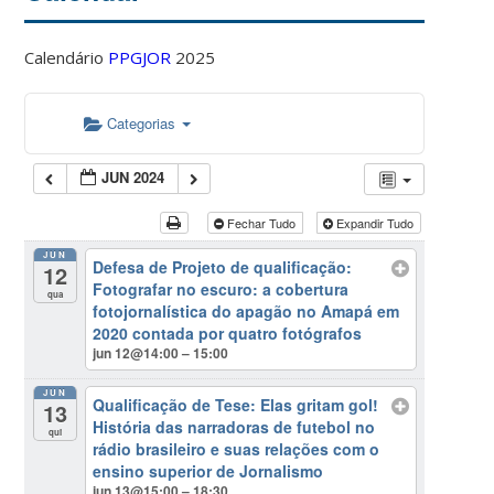
Calendário
PPGJOR
2025
Categorias
JUN 2024
Fechar Tudo
Expandir Tudo
JUN
Defesa de Projeto de qualificação:
12
Fotografar no escuro: a cobertura
qua
fotojornalística do apagão no Amapá em
2020 contada por quatro fotógrafos
jun 12@14:00 – 15:00
JUN
Qualificação de Tese: Elas gritam gol!
13
História das narradoras de futebol no
qui
rádio brasileiro e suas relações com o
ensino superior de Jornalismo
jun 13@15:00 – 18:30