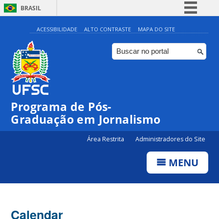
BRASIL
Simplifique!
ACESSIBILIDADE
ALTO CONTRASTE
MAPA DO SITE
Comunica BR
Participe
Acesso à informação
Legislação
Programa de Pós-
Canais
Graduação em Jornalismo
Área Restrita
Administradores do Site
MENU
Calendar