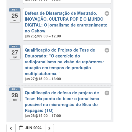
JUN
Defesa de Dissertação de Mestrado:
25
INOVAÇÃO, CULTURA POP E O MUNDO
ter
DIGITAL: O jornalismo de entretenimento
no Gshow.
jun 25@09:00 – 12:00
JUN
Qualificação do Projeto de Tese de
27
Doutorado: “O exercício do
qui
radiojornalismo na visão de repórteres:
atuação em tempos de produção
multiplataforma.”
jun 27@15:00 – 18:00
JUN
Qualificação de defesa de projeto de
28
Tese: Na ponta do bico: o jornalismo
sex
possível na microrregião do Bico do
Papagaio (TO)
jun 28@14:00 – 17:00
JUN 2024