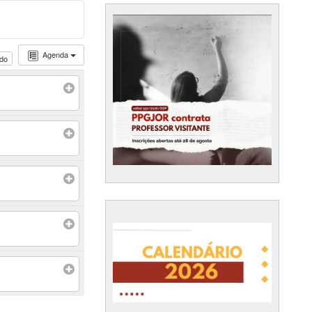
Agenda
udo