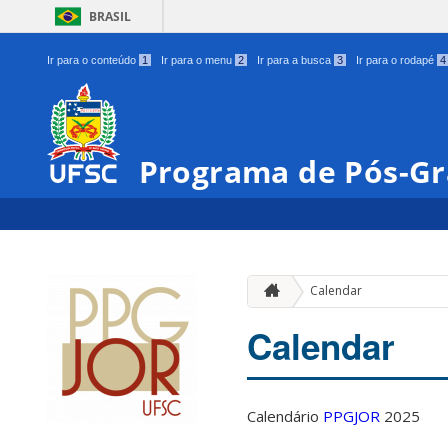
BRASIL
Ir para o conteúdo
1
Ir para o menu
2
Ir para a busca
3
Ir para o rodapé
4
Programa de Pós-Gr
Calendar
Calendar
Calendário
PPGJOR
2025