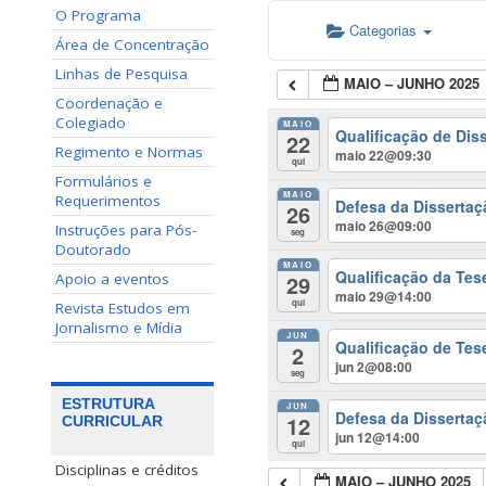
O Programa
Categorias
Área de Concentração
Linhas de Pesquisa
MAIO – JUNHO 2025
Coordenação e
Colegiado
MAIO
Qualificação de Dis
22
Regimento e Normas
maio 22@09:30
qui
Formulários e
MAIO
Requerimentos
Defesa da Dissertaçã
26
maio 26@09:00
Instruções para Pós-
seg
Doutorado
MAIO
Qualificação da Tes
29
Apoio a eventos
maio 29@14:00
qui
Revista Estudos em
Jornalismo e Mídia
JUN
Qualificação de Tes
2
jun 2@08:00
seg
ESTRUTURA
JUN
Defesa da Disserta
12
CURRICULAR
jun 12@14:00
qui
Disciplinas e créditos
MAIO – JUNHO 2025