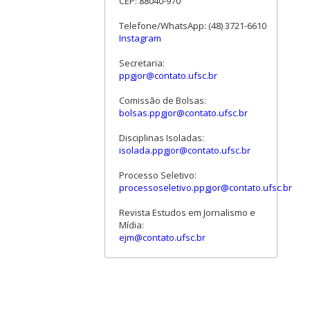
CEP: 88040-970
Telefone/WhatsApp: (48) 3721-6610
Instagram
Secretaria:
ppgjor@contato.ufsc.br
Comissão de Bolsas:
bolsas.ppgjor@contato.ufsc.br
Disciplinas Isoladas:
isolada.ppgjor@contato.ufsc.br
Processo Seletivo:
processoseletivo.ppgjor@contato.ufsc.br
Revista Estudos em Jornalismo e
Mídia:
ejm@contato.ufsc.br