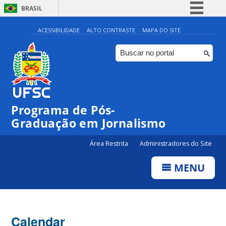
BRASIL
Simplifique!
ACESSIBILIDADE
ALTO CONTRASTE
MAPA DO SITE
Comunica BR
Participe
Acesso à informação
Legislação
Programa de Pós-
Canais
Graduação em Jornalismo
Área Restrita
Administradores do Site
MENU
Calendar