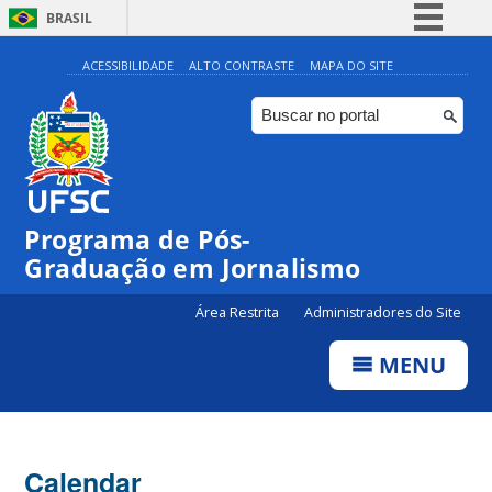
BRASIL
Simplifique!
ACESSIBILIDADE
ALTO CONTRASTE
MAPA DO SITE
Comunica BR
Participe
Acesso à informação
Legislação
Programa de Pós-
Canais
Graduação em Jornalismo
Área Restrita
Administradores do Site
MENU
Calendar