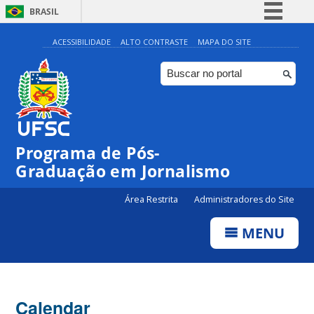
BRASIL
Simplifique!
ACESSIBILIDADE
ALTO CONTRASTE
MAPA DO SITE
Comunica BR
Participe
Acesso à informação
Legislação
Programa de Pós-
Canais
Graduação em Jornalismo
Área Restrita
Administradores do Site
MENU
Calendar