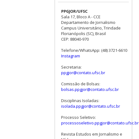
PPGJOR/UFSC
Sala 17, Bloco A - CCE
Departamento de Jornalismo
Campus Universitário, Trindade
Florianópolis (SC), Brasil
CEP: 88040-970
Telefone/WhatsApp: (48) 3721-6610
Instagram
Secretaria:
ppgjor@contato.ufsc.br
Comissão de Bolsas:
bolsas.ppgjor@contato.ufsc.br
Disciplinas Isoladas:
isolada.ppgjor@contato.ufsc.br
Processo Seletivo:
processoseletivo.ppgjor@contato.ufsc.br
Revista Estudos em Jornalismo e