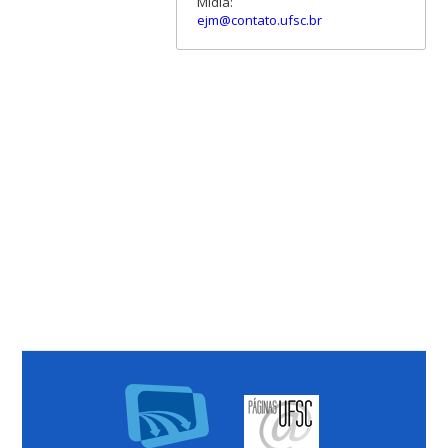
Mídia:
ejm@contato.ufsc.br