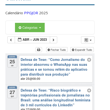
Calendário
PPGJOR
2025
Categorias
ABR – JUN 2023
Fechar Tudo
Expandir Tudo
ABR
Defesa de Tese: “Como Jornalismo do
25
interior absorveu o WhatsApp nas suas
ter
práticas e se tornou refém do aplicativo
para distribuir sua produção”
abr 25@08:00
ABR
Defesa de Tese: “Risco biográfico e
27
trajetórias profissionais de jornalistas no
qui
Brasil: uma análise longitudinal feminista
de 3 mil currículos do LinkedIn”
abr 27@08:00