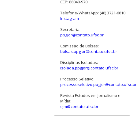
CEP: 88040-970
Telefone/WhatsApp: (48) 3721-6610
Instagram
Secretaria:
ppgjor@contato.ufsc.br
Comissão de Bolsas:
bolsas.ppgjor@contato.ufsc.br
Disciplinas Isoladas:
isolada.ppgjor@contato.ufsc.br
Processo Seletivo:
processoseletivo.ppgjor@contato.ufsc.br
Revista Estudos em Jornalismo e
Mídia:
ejm@contato.ufsc.br