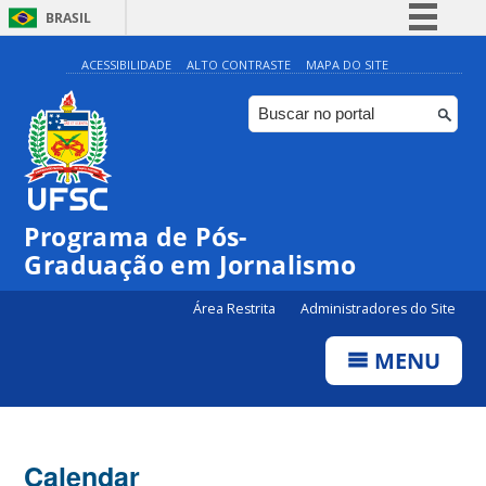
BRASIL
Simplifique!
ACESSIBILIDADE
ALTO CONTRASTE
MAPA DO SITE
Comunica BR
Participe
Acesso à informação
Legislação
Programa de Pós-
Canais
Graduação em Jornalismo
Área Restrita
Administradores do Site
MENU
Calendar