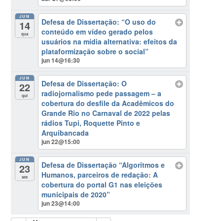
JUN
Defesa de Dissertação: “O uso do
14
conteúdo em vídeo gerado pelos
qua
usuários na mídia alternativa: efeitos da
plataformização sobre o social”
jun 14@16:30
JUN
Defesa de Dissertação: O
22
radiojornalismo pede passagem – a
qui
cobertura do desfile da Acadêmicos do
Grande Rio no Carnaval de 2022 pelas
rádios Tupi, Roquette Pinto e
Arquibancada
jun 22@15:00
JUN
Defesa de Dissertação “Algoritmos e
23
Humanos, parceiros de redação: A
sex
cobertura do portal G1 nas eleições
municipais de 2020”
jun 23@14:00